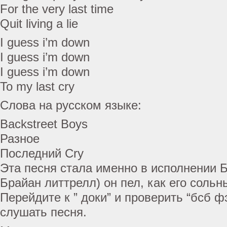
For the very last time
Quit living a lie
I guess i’m down
I guess i’m down
I guess i’m down
To my last cry
Слова на русском языке:
Backstreet Boys
Разное
Последний Cry
Эта песня стала именно в исполнении Б
Брайан литтрелл) он пел, как его сольн
Перейдите к ” доки” и проверить “бсб ф
слушать песня.