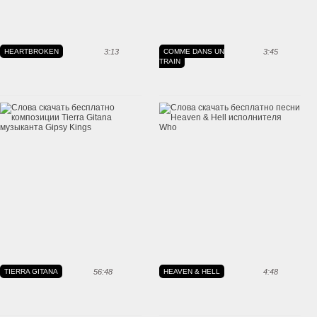
HEARTBROKEN
3:13
COMME DANS UN
3:45
TRAIN
TIERRA GITANA
56:48
HEAVEN & HELL
4:48