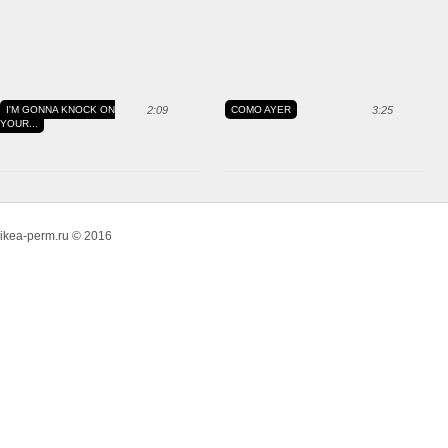
I'M GONNA KNOCK ON
2:09
COMO AYER
3:25
YOUR...
ikea-perm.ru © 2016