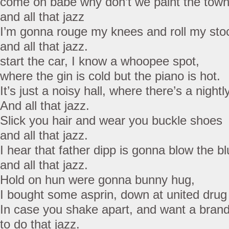
come on babe why don’t we paint the tow
and all that jazz
I’m gonna rouge my knees and roll my sto
and all that jazz.
start the car, I know a whoopee spot,
where the gin is cold but the piano is hot.
It’s just a noisy hall, where there’s a nightl
And all that jazz.
Slick you hair and wear you buckle shoes
and all that jazz.
I hear that father dipp is gonna blow the bl
and all that jazz.
Hold on hun were gonna bunny hug,
I bought some asprin, down at united drug
In case you shake apart, and want a brand
to do that jazz.