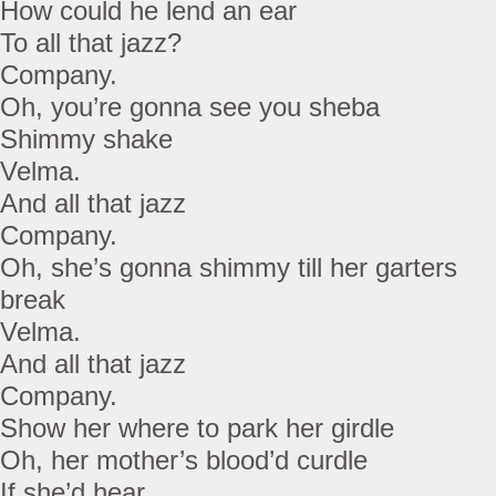
How could he lend an ear
To all that jazz?
Company.
Oh, you’re gonna see you sheba
Shimmy shake
Velma.
And all that jazz
Company.
Oh, she’s gonna shimmy till her garters
break
Velma.
And all that jazz
Company.
Show her where to park her girdle
Oh, her mother’s blood’d curdle
If she’d hear