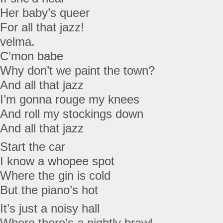
Her baby’s queer
For all that jazz!
velma.
C’mon babe
Why don’t we paint the town?
And all that jazz
I’m gonna rouge my knees
And roll my stockings down
And all that jazz
Start the car
I know a whopee spot
Where the gin is cold
But the piano’s hot
It’s just a noisy hall
Where there’s a nightly brawl