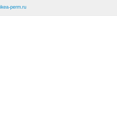
ikea-perm.ru