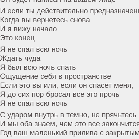
И если ты действительно предназначен
Когда вы вернетесь снова
И я вижу начало
Это конец
Я не спал всю ночь
Ждать чуда
Я был всю ночь спать
Ощущение себя в пространстве
Если это вы или, если он спасет меня,
Я до сих пор бросал все это прочь
Я не спал всю ночь
С ударом внутрь в темно, не прячьтесь
И мы оба знаем, чем это все закончитс
Год ваш маленький прилива с закрытым