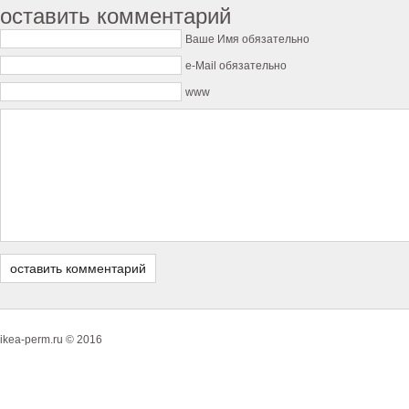
оставить комментарий
Ваше Имя обязательно
e-Mail обязательно
www
ikea-perm.ru © 2016