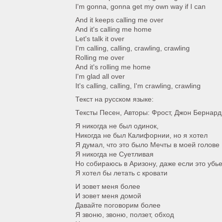
I'm gonna, gonna get my own way if I can
And it keeps calling me over
And it's calling me home
Let's talk it over
I'm calling, calling, crawling, crawling
Rolling me over
And it's rolling me home
I'm glad all over
It's calling, calling, I'm crawling, crawling
Текст на русском языке:
Тексты Песен, Авторы: Фрост, Джон Бернард
Я никогда не был одинок,
Никогда не был Калифорнии, но я хотел
Я думал, что это было Мечты в моей голове
Я никогда не Суетливая
Но собираюсь в Аризону, даже если это убь
Я хотел бы летать с кровати
И зовет меня более
И зовет меня домой
Давайте поговорим более
Я звоню, звоню, ползет, обход