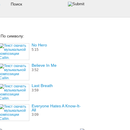
s
По символу:
No Hero
5:15
Believe In Me
3:52
Last Breath
3:59
Everyone Hates A Know-It-
All
3:09
Riot In Cell Block #9