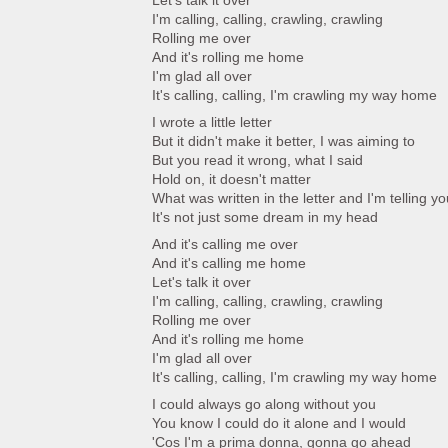
Let's talk it over
I'm calling, calling, crawling, crawling
Rolling me over
And it's rolling me home
I'm glad all over
It's calling, calling, I'm crawling my way home
I wrote a little letter
But it didn't make it better, I was aiming to
But you read it wrong, what I said
Hold on, it doesn't matter
What was written in the letter and I'm telling yo
It's not just some dream in my head
And it's calling me over
And it's calling me home
Let's talk it over
I'm calling, calling, crawling, crawling
Rolling me over
And it's rolling me home
I'm glad all over
It's calling, calling, I'm crawling my way home
I could always go along without you
You know I could do it alone and I would
'Cos I'm a prima donna, gonna go ahead