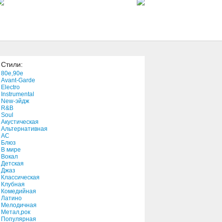
3:09
Time To Say Goodbye
4:28
Стили:
The Times
80e,90e
2:43
Avant-Garde
Electro
Instrumental
New-эйдж
On Fire
R&B
2:50
Soul
Акустическая
Альтернативная
АС
Shake And Fries
Блюз
В мире
2:50
Вокал
Детская
Джаз
The Only One
Классическая
Клубная
3:56
Комедийная
Латино
Мелодичная
Le Manoir
Метал,рок
Популярная
5:05