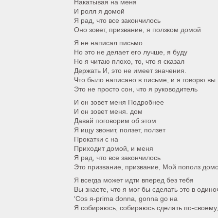
Накатывая на меня
И ролл я домой
Я рад, что все закончилось
Оно зовет, призвание, я ползком домой
Я не написал письмо
Но это не делает его лучше, я буду
Но я читаю плохо, то, что я сказал
Держать И, это не имеет значения.
Что было написано в письме, и я говорю вы
Это не просто сон, что я руководитель
И он зовет меня Подробнее
И он зовет меня. дом
Давай поговорим об этом
Я ищу звонит, ползет, ползет
Прокатки с на
Приходит домой, и меня
Я рад, что все закончилось
Это призвание, призвание, Мой пополз дом
Я всегда может идти вперед без тебя
Вы знаете, что я мог бы сделать это в одиноч
‘Cos я-prima donna, gonna go на
Я собираюсь, собираюсь сделать по-своему,