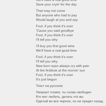
Save your cryin’ for the day
That may not come
But anyone who had to pay
Would laugh at you and say
Fool, if you think it’s over
‘Cause you said goodbye
Fool, if you think it’s over
I’ll tell you why
I’ll buy you first good wine
We’ll have a real good time
Fool, if you think it’s over
I’ll tell you why
New born eyes always cry with pain
At the firstlook at the mornin’ sun
Fool, if you think it’s over
It’s just begun
Текст на русском:
Умирает пламя, ты снова свободен
Кто мог любить, делать что вы
Одетый во все черное, он не придет назад