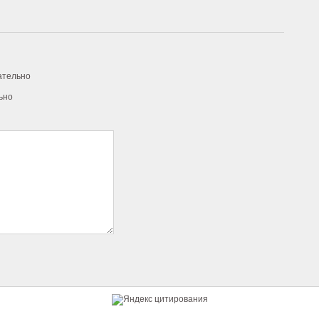
ательно
ьно