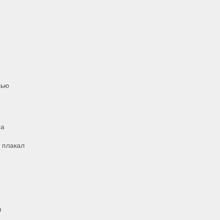
лью
на
Я плакал
я