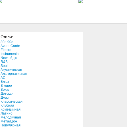
3:56
Bloom
5:58
Стили:
I Am Ready
80e,90e
0:11
Avant-Garde
Electro
Instrumental
New-эйдж
Jam Jerry Garcia Jefferson
R&B
Airplane
Soul
11:13
Акустическая
Альтернативная
АС
Nothing But
Блюз
В мире
5:40
Вокал
Детская
Джаз
Towards The Winds Of
Классическая
Winter (Shores Of Sendar)
Клубная
Комедийная
3:02
Латино
Мелодичная
Psychics
Метал,рок
Популярная
2:22