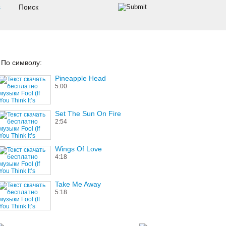
s
По символу:
Pineapple Head
5:00
Set The Sun On Fire
2:54
Wings Of Love
4:18
Take Me Away
5:18
Impersonator