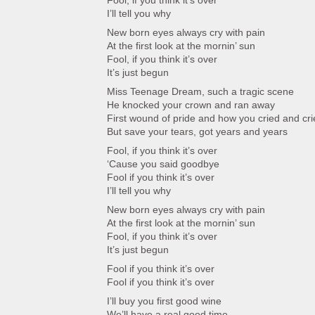
Fool, if you think it’s over
I’ll tell you why
New born eyes always cry with pain
At the first look at the mornin’ sun
Fool, if you think it’s over
It’s just begun
Miss Teenage Dream, such a tragic scene
He knocked your crown and ran away
First wound of pride and how you cried and cr
But save your tears, got years and years
Fool, if you think it’s over
‘Cause you said goodbye
Fool if you think it’s over
I’ll tell you why
New born eyes always cry with pain
At the first look at the mornin’ sun
Fool, if you think it’s over
It’s just begun
Fool if you think it’s over
Fool if you think it’s over
I’ll buy you first good wine
We’ll have a real good time