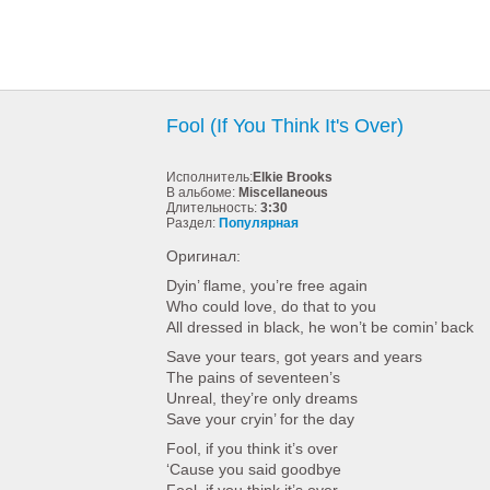
Fool (If You Think It's Over)
Исполнитель:
Elkie Brooks
В альбоме:
Miscellaneous
Длительность:
3:30
Раздел:
Популярная
Оригинал:
Dyin’ flame, you’re free again
Who could love, do that to you
All dressed in black, he won’t be comin’ back
Save your tears, got years and years
The pains of seventeen’s
Unreal, they’re only dreams
Save your cryin’ for the day
Fool, if you think it’s over
‘Cause you said goodbye