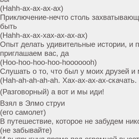
(Hahh-ах-ах-ах-ах)
Приключение-нечто столь захватывающе
быть
(Hahh-ах-ах-хах-ах-ах-ах)
Опыт делать удивительные истории, и 
приглашаем вас, да
(Hoo-hoo-hoo-hoo-hooooooh)
Слушать о то, что был у моих друзей и 
(Hah-ah-ah-ah-ah. Хах-ах-ах-ах-скачать.
(Разговорный) а вот и мы иди!
Взял в Элмо струи
(его самолет)
В путешествие, которое не забудем ник
(не забывайте)