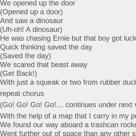
We opened up the door
(Opened up a door)
And saw a dinosaur
(Uh-oh! A dinosaur)
He was chasing Ernie but that boy got luc
Quick thinking saved the day
(Saved the day)
We scared that beast away
(Get Back!)
With just a squeak or two from rubber duc
repeat chorus
(Go! Go! Go! Go!… continues under next 
With the help of a map that I carry in my 
We found our way aboard a trashcan rock
Went further out of space than any other s