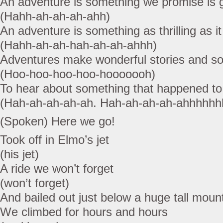
An adventure is something we promise is g
(Hahh-ah-ah-ah-ahh)
An adventure is something as thrilling as i
(Hahh-ah-ah-hah-ah-ah-ahhh)
Adventures make wonderful stories and so
(Hoo-hoo-hoo-hoo-hooooooh)
To hear about something that happened to
(Hah-ah-ah-ah-ah. Hah-ah-ah-ah-ahhhhhh
(Spoken) Here we go!
Took off in Elmo’s jet
(his jet)
A ride we won’t forget
(won’t forget)
And bailed out just below a huge tall moun
We climbed for hours and hours