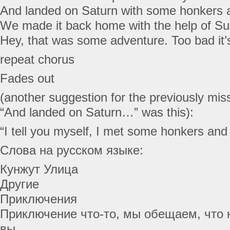
And landed on Saturn with some honkers 
We made it back home with the help of S
Hey, that was some adventure. Too bad it’
repeat chorus
Fades out
(another suggestion for the previously mis
“And landed on Saturn…” was this):
“I tell you myself, I met some honkers and
Слова на русском языке:
Кунжут Улица
Другие
Приключения
Приключение что-то, мы обещаем, что 
вы