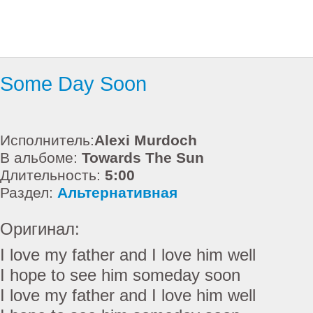
Some Day Soon
Исполнитель:
Alexi Murdoch
В альбоме:
Towards The Sun
Длительность:
5:00
Раздел:
Альтернативная
Оригинал:
I love my father and I love him well
I hope to see him someday soon
I love my father and I love him well