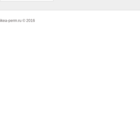
ikea-perm.ru © 2016