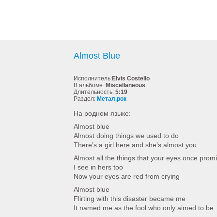
Almost Blue
Исполнитель:
Elvis Costello
В альбоме:
Miscellaneous
Длительность:
5:19
Раздел:
Метал,рок
На родном языке:
Almost blue
Almost doing things we used to do
There’s a girl here and she’s almost you
Almost all the things that your eyes once prom
I see in hers too
Now your eyes are red from crying
Almost blue
Flirting with this disaster became me
It named me as the fool who only aimed to be