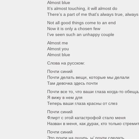
Almost blue
It’s almost touching, it will almost do
There’s a part of me that’s always true, always
Not all good things come to an end
Now it is only a chosen few
I’ve seen such an unhappy couple
Almost me
Almost you
Almost blue
Слова на русском:
Почти синий
Почти делать вещи, которые мы делали
Там девочка здесь почти
Почти все то, что ваши глаза когда-то обеща
Я вижу в нем для
Теперь ваши глаза красны от слез
Почти синий
Флирт с этой катастрофой стало меня
Назван в меня, как дурак, кто только стреми
Почти синий
Это почти на ощупь, ы’ почти сделать