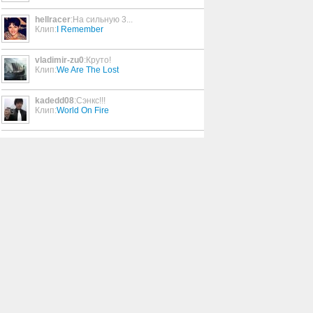
hellracer
:На сильную 3...
We Care A Lot (4:02)
Клип:
I Remember
4:02
vladimir-zu0
:Круто!
Клип:
We Are The Lost
It's Alright Blondie
5:33
kadedd08
:Сэнкс!!!
Клип:
World On Fire
Father's Day
3:43
I'm (Sexy Back) To Uff
2:15
Wide Open
5:28
Am I High
5:11