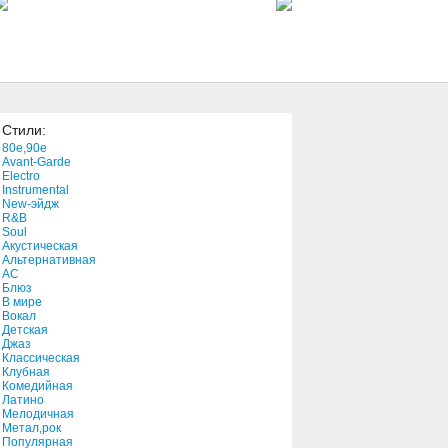
3:29
Some Other Time
2:21
Стили:
Holy Ghost
80e,90e
8:25
Avant-Garde
Electro
Instrumental
New-эйдж
Just a Little
R&B
3:54
Soul
Акустическая
Альтернативная
АС
Stop Breakin' Down
Блюз
В мире
5:11
Вокал
Детская
Джаз
The Wrong Side
Классическая
Клубная
4:16
Комедийная
Латино
Мелодичная
Stay In The Shade
Метал,рок
Популярная
2:51