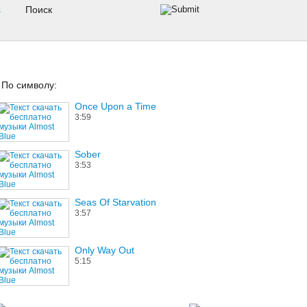
s
По символу:
Once Upon a Time
3:59
Sober
3:53
Seas Of Starvation
3:57
Only Way Out
5:15
Know You Better