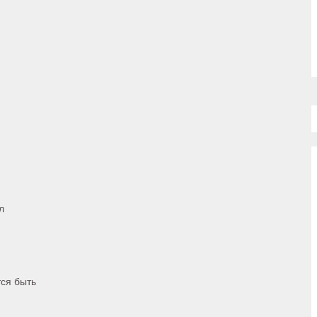
л
тся быть