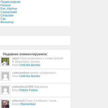
Православная
Разное
Рэп, HipHop
Take What You Want
Саундтреки
Сельская
0:42
Ска
Фольклор
Time After Time
4:03
Only a Game
3:55
Недавнее комментируемое:
olga1
:Присоединяюсь к точке зрения
R.alexandrov, ничего
Red On White
Клип:
Until the Bombs
5:20
r.alexandrov
:ничего особенного..
Клип:
Until the Bombs
Bigger Man Than Me
2:53
makadova1989
:Идеально.
Клип:
Follow Follow
sitkevich
:Плюс 1 hellracer, тоска...
Burning Bridges
Клип:
I Remember
3:56