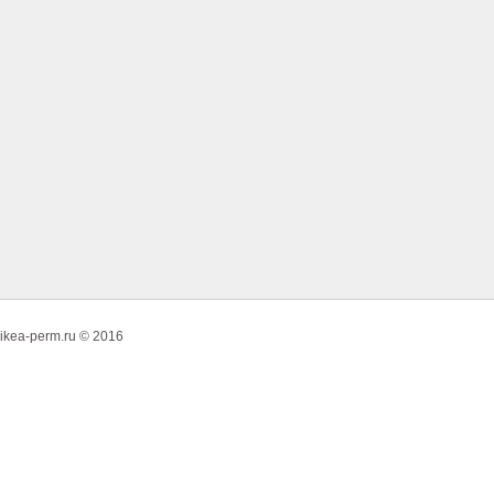
ikea-perm.ru © 2016