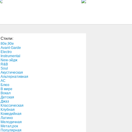
Can't Take My Eyes Off You
3:14
El Amor No Es Asi (Balada)
(Balada)
4:47
Стили:
Underwater Love
80e,90e
3:52
Avant-Garde
Electro
Instrumental
New-эйдж
One Clear Voice
R&B
3:53
Soul
Акустическая
Альтернативная
АС
Kokuen
Блюз
В мире
2:48
Вокал
Детская
Джаз
Pictures of Hiroshima
Классическая
Клубная
3:32
Комедийная
Латино
Мелодичная
Heart of a Woman
Метал,рок
Популярная
4:32