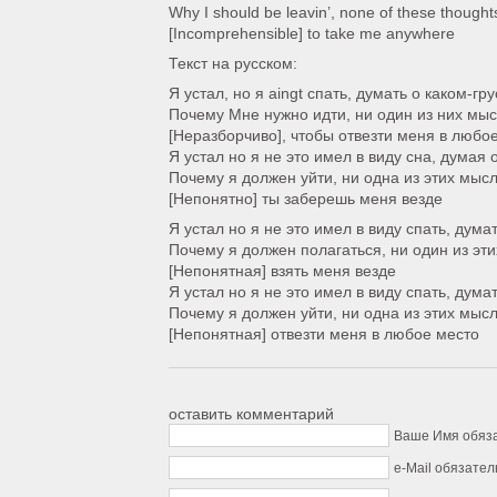
Why I should be leavin’, none of these thought
[Incomprehensible] to take me anywhere
Текст на русском:
Я устал, но я aingt спать, думать о каком-гр
Почему Мне нужно идти, ни один из них мы
[Неразборчиво], чтобы отвезти меня в любо
Я устал но я не это имел в виду сна, думая 
Почему я должен уйти, ни одна из этих мыс
[Непонятно] ты заберешь меня везде
Я устал но я не это имел в виду спать, дум
Почему я должен полагаться, ни один из эт
[Непонятная] взять меня везде
Я устал но я не это имел в виду спать, дума
Почему я должен уйти, ни одна из этих мыс
[Непонятная] отвезти меня в любое место
оставить комментарий
Ваше Имя обяз
e-Mail обязател