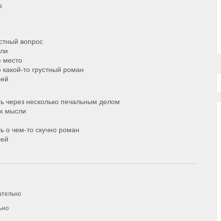
s
устный вопрос
сли
е место
о какой-то грустный роман
лей
ать через несколько печальным делом
их мысли
ть о чем-то скучно роман
лей
ательно
ьно