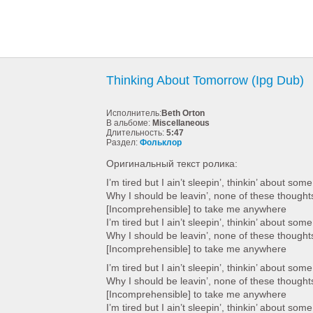
Thinking About Tomorrow (Ipg Dub)
Исполнитель:
Beth Orton
В альбоме:
Miscellaneous
Длительность:
5:47
Раздел:
Фольклор
Оригинальный текст ролика:
I’m tired but I ain’t sleepin’, thinkin’ about some
Why I should be leavin’, none of these thought
[Incomprehensible] to take me anywhere
I’m tired but I ain’t sleepin’, thinkin’ about some
Why I should be leavin’, none of these thought
[Incomprehensible] to take me anywhere
I’m tired but I ain’t sleepin’, thinkin’ about some
Why I should be leavin’, none of these thought
[Incomprehensible] to take me anywhere
I’m tired but I ain’t sleepin’, thinkin’ about some