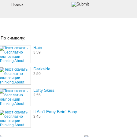
s
По символу:
Rain
3:59
Darkside
2:50
Lofty Skies
2:55
It Ain't Easy Bein' Easy
3:45
Goin' Out Of My Head /