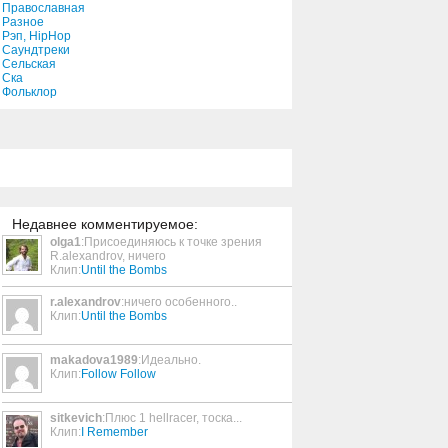
Православная
Разное
Рэп, HipHop
East To West
Саундтреки
Сельская
4:35
Ска
Фольклор
Til I
3:31
Little House
3:25
Недавнее комментируемое:
olga1
:Присоединяюсь к точке зрения
R.alexandrov, ничего
When It's Over
Клип:
Until the Bombs
3:26
r.alexandrov
:ничего особенного..
Клип:
Until the Bombs
Hbc
3:24
makadova1989
:Идеально.
Клип:
Follow Follow
sitkevich
:Плюс 1 hellracer, тоска...
That's My Word
Клип:
I Remember
5:59