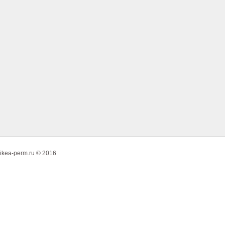
ikea-perm.ru © 2016