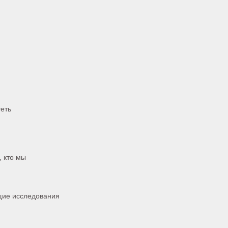
теть
, кто мы
ущие исследования