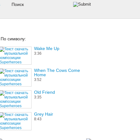
s
По символу:
Wake Me Up
3:36
When The Cows Come
Home
3:52
Old Friend
3:35
Grey Hair
8:43
The Trace Of My Beloved