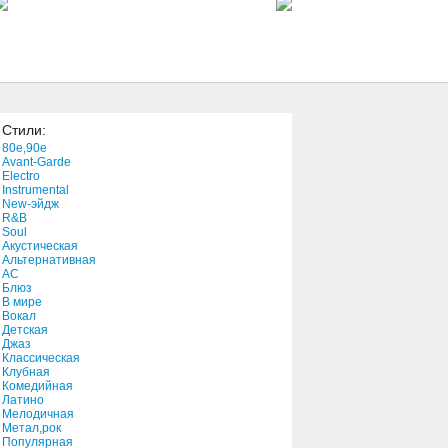
5:52
Victory
6:26
Стили:
Satan Is a Gay Porno Star
80e,90e
1:54
Avant-Garde
Electro
Instrumental
New-эйдж
Called To Be
R&B
6:56
Soul
Акустическая
Альтернативная
АС
Vixe
Блюз
В мире
5:03
Вокал
Детская
Джаз
Tricky Threesome
Классическая
Клубная
4:06
Комедийная
Латино
Мелодичная
Dagenham Dave
Метал,рок
Популярная
3:11