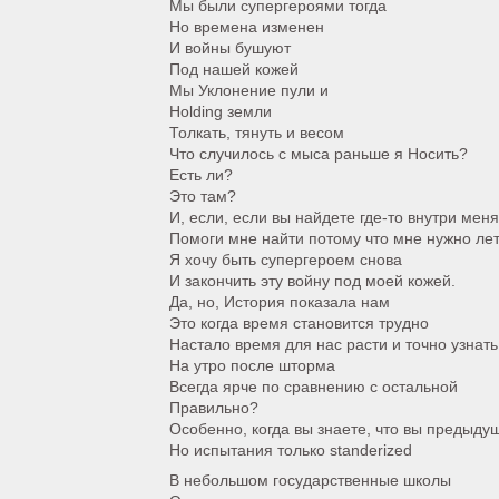
Мы были супергероями тогда
Но времена изменен
И войны бушуют
Под нашей кожей
Мы Уклонение пули и
Holding земли
Толкать, тянуть и весом
Что случилось с мыса раньше я Носить?
Есть ли?
Это там?
И, если, если вы найдете где-то внутри меня
Помоги мне найти потому что мне нужно ле
Я хочу быть супергероем снова
И закончить эту войну под моей кожей.
Да, но, История показала нам
Это когда время становится трудно
Настало время для нас расти и точно узнать
На утро после шторма
Всегда ярче по сравнению с остальной
Правильно?
Особенно, когда вы знаете, что вы предыд
Но испытания только standerized
В небольшом государственные школы