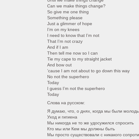
Until we make things change
Can we make things change?
So give me one thing
Something please
Just a glimmer of hope
I’m on my knees
I need to know that I’m not
That I’m not crazy
And if I am
Then tell me now so I can
Tie my cape to my straight jacket
And bow out
’cause I am not about to go down this way
No not the superhero
Today
I guess I’m not the superhero
Today
Слова на русском:
Я думаю, что, о днях, когда мы были молод
Уход и гигиена
Мы никогда не то же удосужился спросить
Кто мы или Кем мы должны быть
Мы просто существовали с никакого сопрот