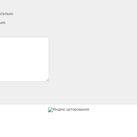
ательно
ьно