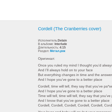
Cordell (The Cranberries cover)
Исполнитель:
Delain
В альбоме:
Interlude
Длительность:
4:15
Раздел:
Метал,рок
Оригинал:
Once you ruled my mind I thought you’d alway
And I’ll always hold on to your face
But everything changes in time and the answers
And I hope you’ve gone to a better place
Cordell, time will tell, they say that you’ve pa*
And I hope you’ve gone to a better place
Time will tell, time will tell, they say that you’
And I know that you’ve gone to a better place
Cordell, Cordell, Cordell, Cordell, Cordell, Cord