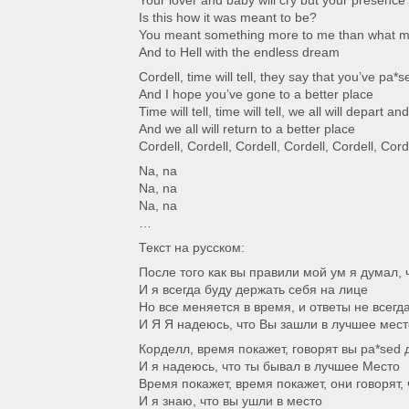
Your lover and baby will cry but your presence
Is this how it was meant to be?
You meant something more to me than what m
And to Hell with the endless dream
Cordell, time will tell, they say that you’ve pa*
And I hope you’ve gone to a better place
Time will tell, time will tell, we all will depart a
And we all will return to a better place
Cordell, Cordell, Cordell, Cordell, Cordell, Cord
Na, na
Na, na
Na, na
…
Текст на русском:
После того как вы правили мой ум я думал, 
И я всегда буду держать себя на лице
Но все меняется в время, и ответы не всег
И Я Я надеюсь, что Вы зашли в лучшее мест
Корделл, время покажет, говорят вы pa*sed 
И я надеюсь, что ты бывал в лучшее Место
Время покажет, время покажет, они говорят
И я знаю, что вы ушли в место