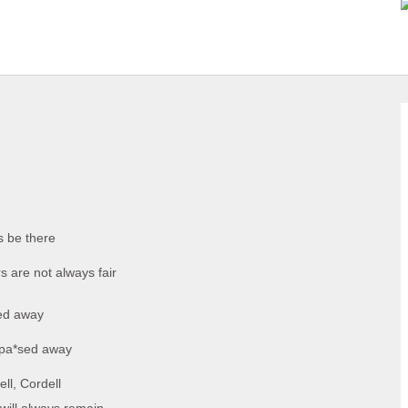
s be there
 are not always fair
sed away
ve pa*sed away
ell, Cordell