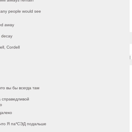
 will always remain
any people would see
sed away
nd decay
ell, Cordell
|
что вы бы всегда там
да справедливой
о
далеко
, что Я па*СЭД подальше