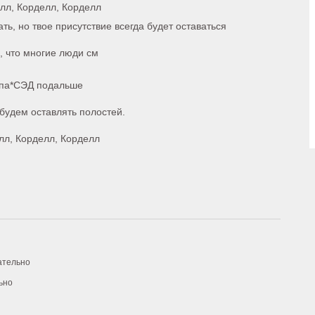
лл, Корделл, Корделл
ть, но твое присутствие всегда будет оставаться
, что многие люди см
я па*СЭД подальше
 будем оставлять полостей.
лл, Корделл, Корделл
ательно
ьно