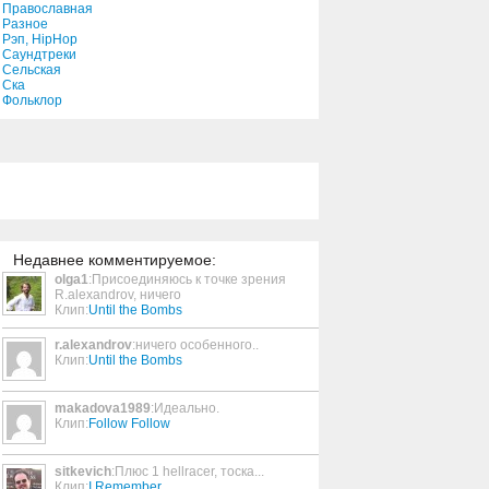
Православная
Разное
Рэп, HipHop
Steppin' Stone
Саундтреки
Сельская
3:10
Ска
Фольклор
Feelin' You (Part II)
3:58
Sleepwalker
4:53
Недавнее комментируемое:
olga1
:Присоединяюсь к точке зрения
Conillon
R.alexandrov, ничего
Клип:
Until the Bombs
6:03
r.alexandrov
:ничего особенного..
Клип:
Until the Bombs
Psychics
2:22
makadova1989
:Идеально.
Клип:
Follow Follow
Looking For Changes
sitkevich
:Плюс 1 hellracer, тоска...
2:52
Клип:
I Remember