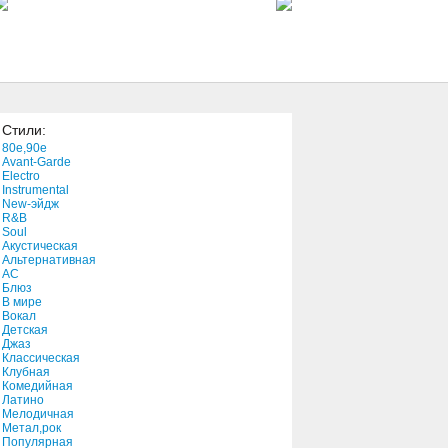
2:37
Temptation
4:40
Стили:
Love Is Like a New Born
80e,90e
Child
Avant-Garde
2:53
Electro
Instrumental
New-эйдж
You'd Better Come Home
R&B
3:51
Soul
Акустическая
Альтернативная
АС
Kyle Petty, Son Of Richard
Блюз
В мире
5:34
Вокал
Детская
Джаз
Suspiria Snow White
Классическая
Клубная
3:32
Комедийная
Латино
Мелодичная
Sana'y Malaman Mo
Метал,рок
Популярная
4:19