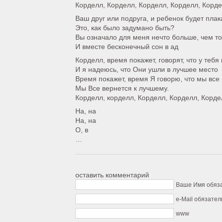
Корделл, Корделл, Корделл, Корделл, Корде
Ваш друг или подруга, и ребенок будет плака
Это, как было задумано быть?
Вы означало для меня нечто больше, чем то
И вместе бесконечный сон в ад
Корделл, время покажет, говорят, что у теб
И я надеюсь, что Они ушли в лучшее место
Время покажет, время Я говорю, что мы все
Мы Все вернется к лучшему.
Корделл, корделл, Корделл, Корделл, Корде
На, на
На, на
О, в
…
оставить комментарий
Ваше Имя обяз
e-Mail обязател
www