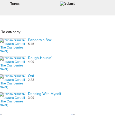
s
По символу:
Pandora's Box
5:45
Rough-Housin'
4:09
Ord
2:33
Dancing With Myself
3:09
Bloik!