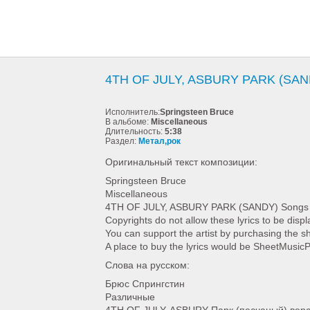
4TH OF JULY, ASBURY PARK (SAND
Исполнитель:
Springsteen Bruce
В альбоме:
Miscellaneous
Длительность:
5:38
Раздел:
Метал,рок
Оригинальный текст композиции:
Springsteen Bruce
Miscellaneous
4TH OF JULY, ASBURY PARK (SANDY) Songs 
Copyrights do not allow these lyrics to be disp
You can support the artist by purchasing the s
A place to buy the lyrics would be SheetMusic
Слова на русском:
Брюс Спрингстин
Различные