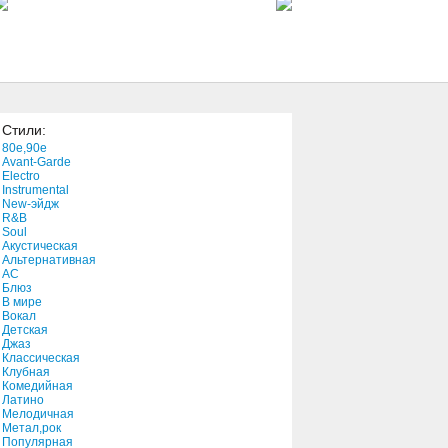
3:52
Opinion Of Feelings
2:25
Стили:
The Battle Hymn Of The
80e,90e
Republic
Avant-Garde
4:45
Electro
Instrumental
New-эйдж
Greenfields
R&B
3:42
Soul
Акустическая
Альтернативная
АС
In the Evenin'
Блюз
В мире
3:47
Вокал
Детская
Джаз
Red Fox
Классическая
Клубная
3:03
Комедийная
Латино
Мелодичная
Fie It On Up
Метал,рок
Популярная
4:21