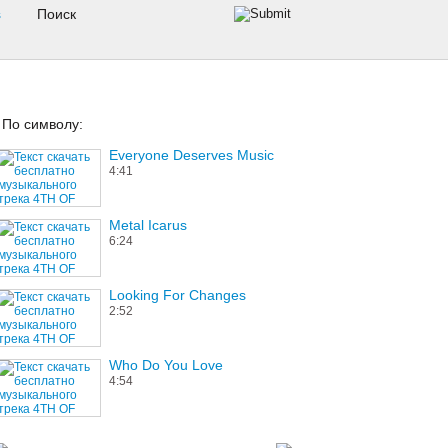
s
По символу:
Everyone Deserves Music
4:41
Metal Icarus
6:24
Looking For Changes
2:52
Who Do You Love
4:54
Tongues Of Vipers