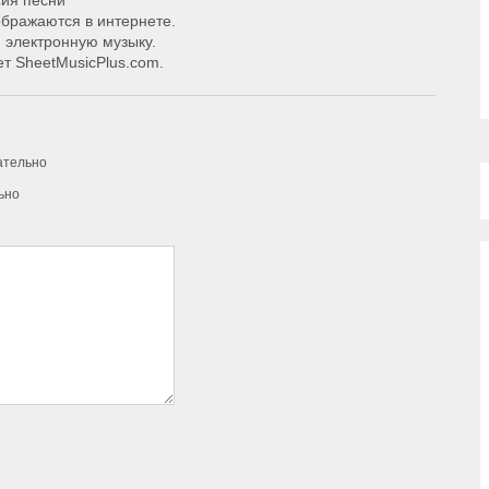
сия песни
ображаются в интернете.
 электронную музыку.
т SheetMusicPlus.com.
ательно
ьно