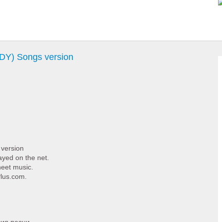
Y) Songs version
version
layed on the net.
heet music.
Plus.com.