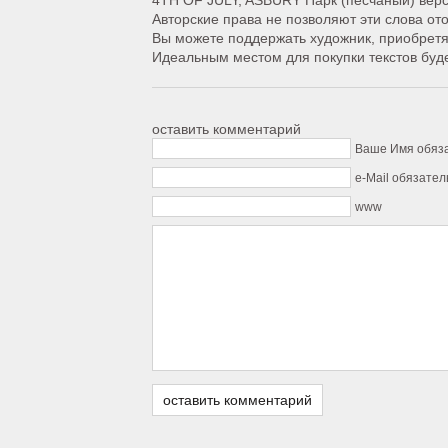
4TH OF JULY, ASBURY Парк (песчаный) вер
Авторские права не позволяют эти слова от
Вы можете поддержать художник, приобретя
Идеальным местом для покупки текстов буде
оставить комментарий
Ваше Имя обяз
e-Mail обязател
www