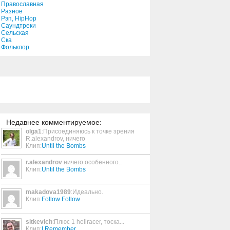
Православная
Разное
Рэп, HipHop
From This Cage
Саундтреки
Сельская
4:03
Ска
Фольклор
You Know What (Remix)
3:52
On the Verge
5:56
Недавнее комментируемое:
olga1
:Присоединяюсь к точке зрения
Vigilante
R.alexandrov, ничего
Клип:
Until the Bombs
3:39
r.alexandrov
:ничего особенного..
Клип:
Until the Bombs
Not Eazy
3:19
makadova1989
:Идеально.
Клип:
Follow Follow
Coma
sitkevich
:Плюс 1 hellracer, тоска...
1:20
Клип:
I Remember