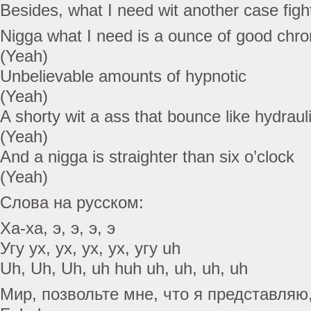
Besides, what I need wit another case figh
Nigga what I need is a ounce of good chro
(Yeah)
Unbelievable amounts of hypnotic
(Yeah)
A shorty wit a ass that bounce like hydraul
(Yeah)
And a nigga is straighter than six o’clock
(Yeah)
Слова на русском:
Ха-ха, э, э, э, э
Угу ух, ух, ух, ух, угу uh
Uh, Uh, Uh, uh huh uh, uh, uh, uh
Мир, позвольте мне, что я представляю,