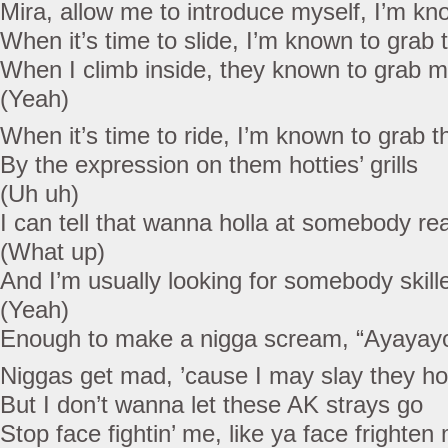
Mira, allow me to introduce myself, I’m k
When it’s time to slide, I’m known to grab
When I climb inside, they known to grab 
(Yeah)
When it’s time to ride, I’m known to grab t
By the expression on them hotties’ grills
(Uh uh)
I can tell that wanna holla at somebody rea
(What up)
And I’m usually looking for somebody skill
(Yeah)
Enough to make a nigga scream, “Ayayay
Niggas get mad, ’cause I may slay they h
But I don’t wanna let these AK strays go
Stop face fightin’ me, like ya face frighten