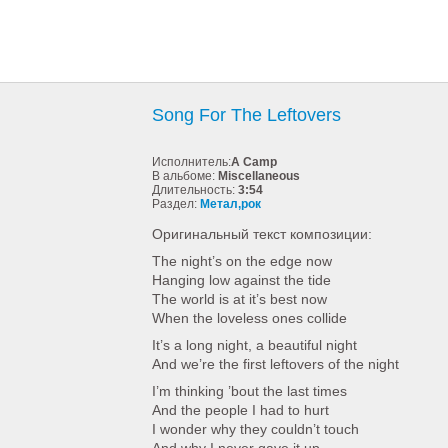
Song For The Leftovers
Исполнитель:
A Camp
В альбоме:
Miscellaneous
Длительность:
3:54
Раздел:
Метал,рок
Оригинальный текст композиции:
The night’s on the edge now
Hanging low against the tide
The world is at it’s best now
When the loveless ones collide
It’s a long night, a beautiful night
And we’re the first leftovers of the night
I’m thinking ’bout the last times
And the people I had to hurt
I wonder why they couldn’t touch