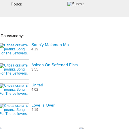
s
По символу:
Sana'y Malaman Mo
4:19
Asleep On Softened Fists
3:55
United
4:02
Love Is Over
4:19
I'll Be There