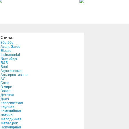
3:16
Party Tonight
2:06
Стили:
No Matter
80e,90e
3:51
Avant-Garde
Electro
Instrumental
New-эйдж
Jesus
R&B
1:55
Soul
Акустическая
Альтернативная
АС
Блюз
В мире
Вокал
Детская
Джаз
Классическая
Клубная
Комедийная
Латино
Мелодичная
Метал,рок
Популярная