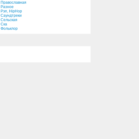
Православная
Разное
Рэп, HipHop
Саундтреки
Сельская
Ска
Фольклор