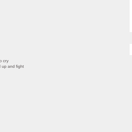
o cry
 up and fight