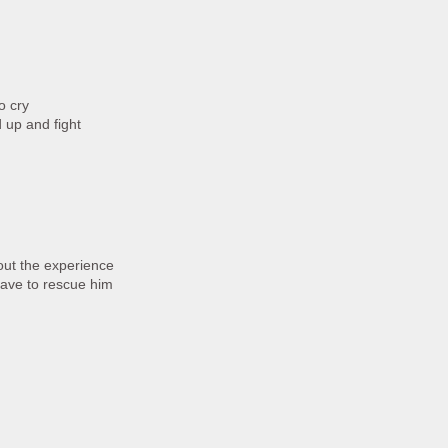
o cry
 up and fight
out the experience
have to rescue him