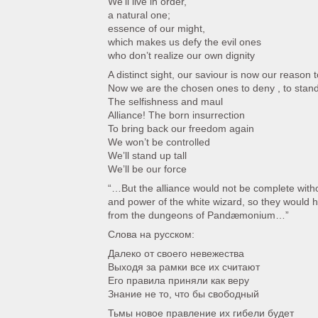
We’ll live in order,
a natural one;
essence of our might,
which makes us defy the evil ones
who don’t realize our own dignity
A distinct sight, our saviour is now our reason t
Now we are the chosen ones to deny , to stand
The selfishness and maul
Alliance! The born insurrection
To bring back our freedom again
We won’t be controlled
We’ll stand up tall
We’ll be our force
“…But the alliance would not be complete with
and power of the white wizard, so they would 
from the dungeons of Pandæmonium…”
Слова на русском:
Далеко от своего невежества
Выходя за рамки все их считают
Его правила приняли как веру
Знание не то, что бы свободный
Тьмы новое правление их гибели будет