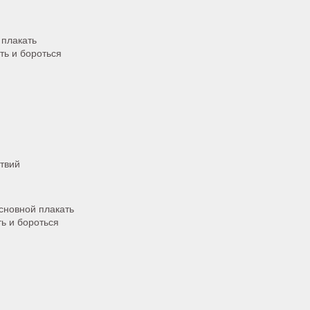
 плакать
ть и бороться
твий
сновной плакать
ь и бороться