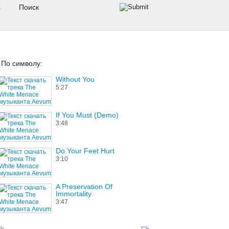
s
По символу:
Without You
5:27
If You Must (Demo)
3:48
Do Your Feet Hurt
3:10
A Preservation Of
Immortality
3:47
A Hazy Shade of Winter