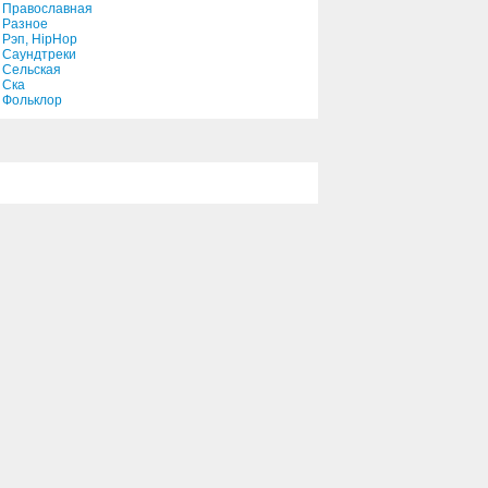
Православная
Разное
Рэп, HipHop
Саундтреки
Сельская
Ска
Фольклор