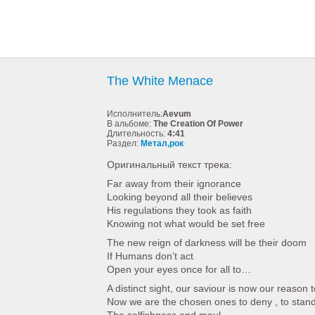
The White Menace
Исполнитель:
Aevum
В альбоме:
The Creation Of Power
Длительность:
4:41
Раздел:
Метал,рок
Оригинальный текст трека:
Far away from their ignorance
Looking beyond all their believes
His regulations they took as faith
Knowing not what would be set free
The new reign of darkness will be their doom
If Humans don’t act
Open your eyes once for all to…
A distinct sight, our saviour is now our reason t
Now we are the chosen ones to deny , to stand