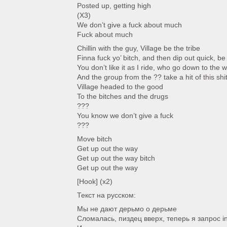
Posted up, getting high
(X3)
We don’t give a fuck about much
Fuck about much
Chillin with the guy, Village be the tribe
Finna fuck yo’ bitch, and then dip out quick, 
You don’t like it as I ride, who go down to the w
And the group from the ?? take a hit of this s
Village headed to the good
To the bitches and the drugs
???
You know we don’t give a fuck
???
Move bitch
Get up out the way
Get up out the way bitch
Get up out the way
[Hook] (x2)
Текст на русском:
Мы не дают дерьмо о дерьме
Сломалась, пиздец вверх, теперь я запрос i