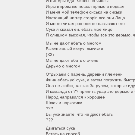
И ниггеры едят чипсы на чипсы
Игры в кроватке пошел прямо в подвал
И меня мой телефон сиськи на сиськи
Настоящий ниггер croppin все они Лица
Я много читал рэп они не называют его
Сука я сказал ей. ебать мое лицо
Я слишком высокая, чтобы все это дерьмо, чт
Мы не дают ебать о многом
Вывешенный вверх, высокая
(Х3)
Мы не дают ебать о очень
Дерьмо о многом
Отдыхаем с парень, деревни племени
Финн ебать yo’ сука, а затем погрузить быст
Она не любит, так как За рулем, которые ид
И команда от ?? принять удар это дерьмо и 
Народ направился к хорошее
Шлюх и наркотики
???
Вы уже знаете, что не дают ебать
???
Двигаться сука
Встать на способ