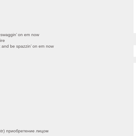
be swaggin’ on em now
ire
hit and be spazzin’ on em now
ntr) приобретение лицом