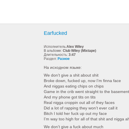
Earfucked
Исполнитель:
Alex Wiley
В альбоме:
Club Wiley (Mixtape)
Длительность:
3:47
Раздел:
Разное
На исходном языке:
We don’t give a shit about shit
Broke down, fucked up, now I’m finna face
And niggas eating chips on chips
Game in the crib went straight to the basemen
And my phone got tits on tits
Real nigga croppin out all of they faces
Did a lot of rapping they won’t ever call it
Bitch I told her fuck up out my face
I’m way too high for all of that shit and nigga a
We don’t give a fuck about much