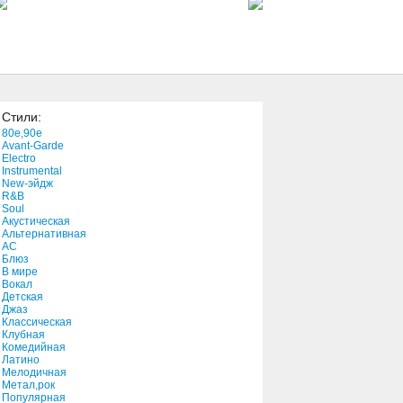
7:04
Operators Are Standing By
1:21
Стили:
No Return
80e,90e
4:46
Avant-Garde
Electro
Instrumental
New-эйдж
This Crazy Scene
R&B
2:44
Soul
Акустическая
Альтернативная
АС
Wings
Блюз
В мире
6:06
Вокал
Детская
Джаз
Beautifully Broken (Live)
Классическая
Клубная
3:25
Комедийная
Латино
Мелодичная
Madeleine
Метал,рок
Популярная
3:29