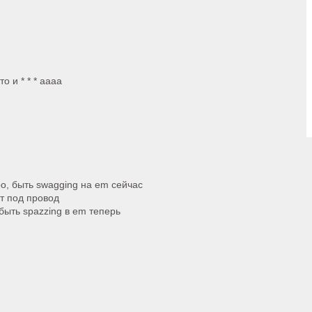
о и * * * аааа
ро, быть swagging на em сейчас
ут под провод
быть spazzing в em теперь