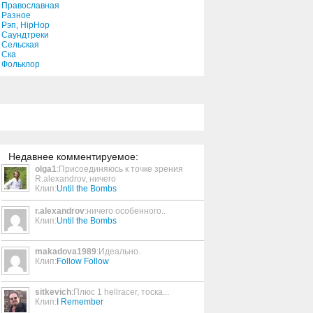
Православная
Разное
Рэп, HipHop
Or Zarua
Саундтреки
Сельская
2:36
Ска
Фольклор
The Big Money
5:55
Your Savior
5:34
Недавнее комментируемое:
olga1
:Присоединяюсь к точке зрения
R.alexandrov, ничего
Endless Ladder
Клип:
Until the Bombs
8:32
r.alexandrov
:ничего особенного..
Клип:
Until the Bombs
Pirates' Life
4:17
makadova1989
:Идеально.
Клип:
Follow Follow
sitkevich
:Плюс 1 hellracer, тоска...
Crazier Things
Клип:
I Remember
3:25