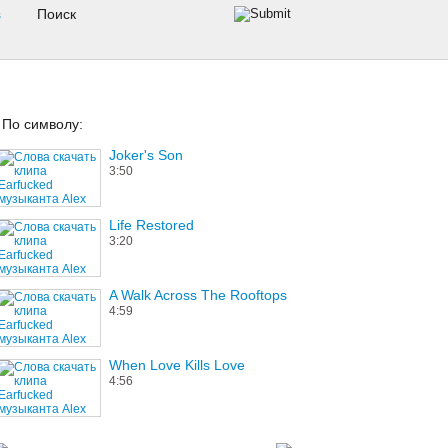
s
По символу:
Joker's Son
3:50
Life Restored
3:20
A Walk Across The Rooftops
4:59
When Love Kills Love
4:56
God Is A Healer