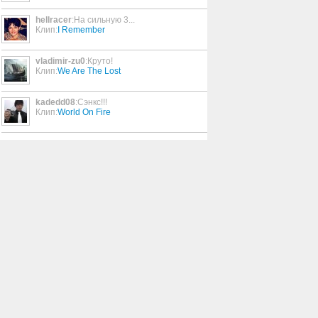
hellracer
:На сильную 3...
Eat You Alive
Клип:
I Remember
1:45
vladimir-zu0
:Круто!
Клип:
We Are The Lost
If Ever (So So Def Remix)
3:43
kadedd08
:Сэнкс!!!
Клип:
World On Fire
Never Fit In
3:48
Hold My Hand
3:48
Call It In The Air
4:32
Tired of Talkin'
4:24