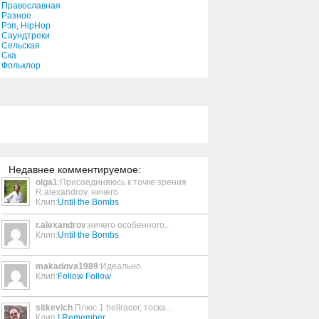
Православная
Разное
Рэп, HipHop
Yesterday
Саундтреки
Сельская
5:41
Ска
Фольклор
Sick, Sober And Sorry
(1951)
4:58
Stankin'
4:24
Недавнее комментируемое:
olga1
:Присоединяюсь к точке зрения
Swerve
R.alexandrov, ничего
Клип:
Until the Bombs
4:01
r.alexandrov
:ничего особенного..
Клип:
Until the Bombs
Faint Sound of Surf
3:35
makadova1989
:Идеально.
Клип:
Follow Follow
Rough-Housin'
sitkevich
:Плюс 1 hellracer, тоска...
4:09
Клип:
I Remember