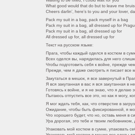
Waiting to be fixed, I could wait for you
What good would that do but to leave me brui
Cheers darlin’, here’s to you and your lover, da
Pack my suit in a bag, pack myself in a bag
Pack my suit in a bag, all dressed up for Prag
Pack my suit in a bag, all dressed up for
All dressed up for, all dressed up for
Текст на русском языке:
Прага, чтобы каждый оделся в костюм в сумк
Всех оделся вы, нарядилась для него слиш
Чтобы подготовить себя к войне, прежде че
Прежде, чем я даже смотреть я писает все 
Закутаться в мешок, я все завернутый в Пра
Я вся закутанная в вас я вся закутанная в н
Готовясь к войне, и я не знаю, что я делаю 
Пытаюсь отпустить все это, но как я могу, к
Я мог ждать тебя, как, что отверстие в загруз
Ожидание, чтобы быть фиксированной, я мо
Что хорошего будет, что но, оставь меня в с
Ура дорогая, это тебе и твоим любовником, 
Упаковать мой костюм в сумке, упаковать се
Упаковать мой костюм в мешке все одеты д