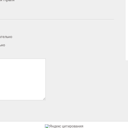
ательно
ьно