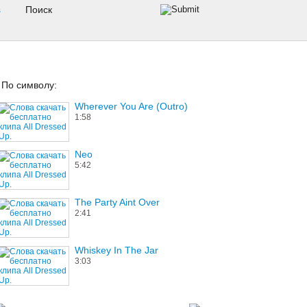
s
По символу:
Wherever You Are (Outro)
1:58
Neo
5:42
The Party Aint Over
2:41
Whiskey In The Jar
3:03
Nuborn