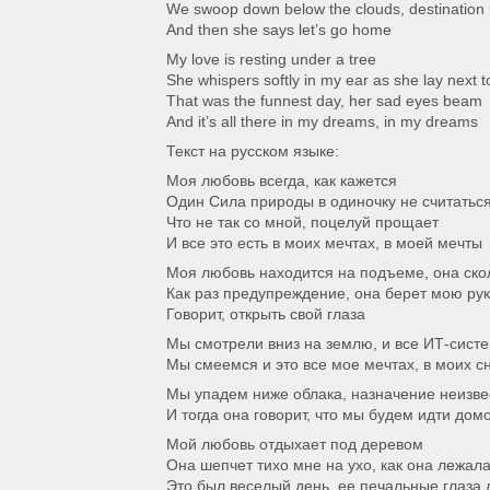
We swoop down below the clouds, destinatio
And then she says let’s go home
My love is resting under a tree
She whispers softly in my ear as she lay next 
That was the funnest day, her sad eyes beam
And it’s all there in my dreams, in my dreams
Текст на русском языке:
Моя любовь всегда, как кажется
Один Сила природы в одиночку не считаться
Что не так со мной, поцелуй прощает
И все это есть в моих мечтах, в моей мечты
Моя любовь находится на подъеме, она скол
Как раз предупреждение, она берет мою рук
Говорит, открыть свой глаза
Мы смотрели вниз на землю, и все ИТ-сист
Мы смеемся и это все мое мечтах, в моих с
Мы упадем ниже облака, назначение неизве
И тогда она говорит, что мы будем идти дом
Мой любовь отдыхает под деревом
Она шепчет тихо мне на ухо, как она лежал
Это был веселый день, ее печальные глаза 