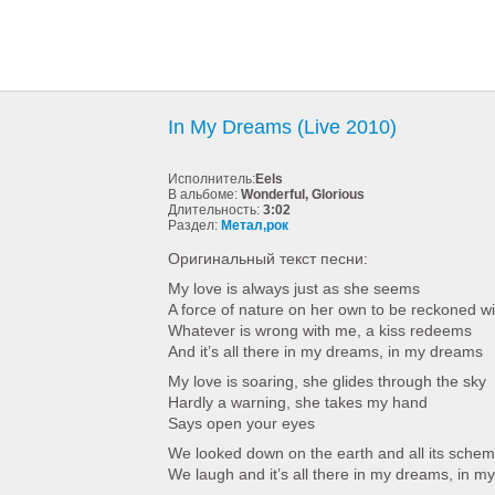
In My Dreams (Live 2010)
Исполнитель:
Eels
В альбоме:
Wonderful, Glorious
Длительность:
3:02
Раздел:
Метал,рок
Оригинальный текст песни:
My love is always just as she seems
A force of nature on her own to be reckoned wi
Whatever is wrong with me, a kiss redeems
And it’s all there in my dreams, in my dreams
My love is soaring, she glides through the sky
Hardly a warning, she takes my hand
Says open your eyes
We looked down on the earth and all its sche
We laugh and it’s all there in my dreams, in 