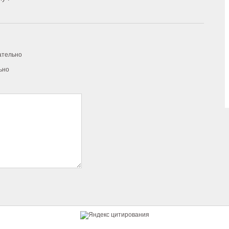
ательно
ьно