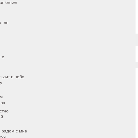
n unknown
to me
 с
ьзит в небо
у
ем
нах
стно
ой
а рядом с мне
луч