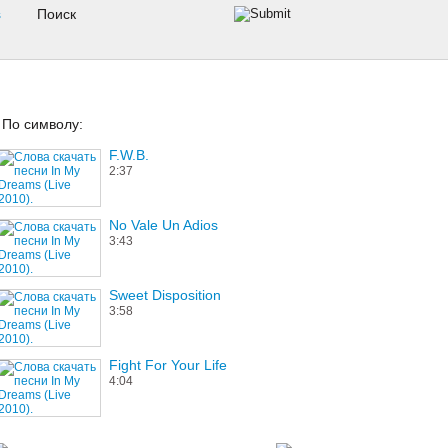
s
По символу:
F.W.B.
2:37
No Vale Un Adios
3:43
Sweet Disposition
3:58
Fight For Your Life
4:04
Introduction (Morning Sun)