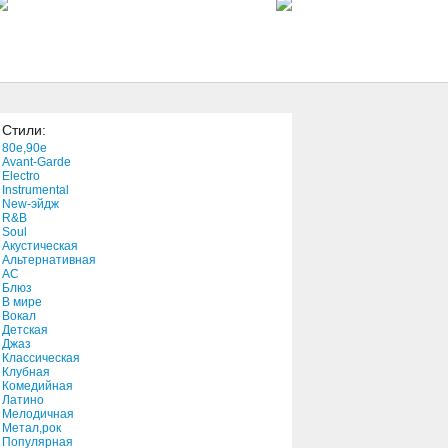
1:56
Star Rider
3:01
Стили:
Ted’s Theme #2 - with Ted’s
80e,90e
rap
Avant-Garde
1:06
Electro
Instrumental
New-эйдж
Sincerely
R&B
3:53
Soul
Акустическая
Альтернативная
АС
Bring Back My Love
Блюз
В мире
3:33
Вокал
Детская
Джаз
Jeepers Creepers
Классическая
Клубная
2:45
Комедийная
Латино
Мелодичная
IED
Метал,рок
Популярная
1:59