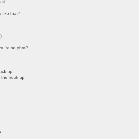
act
 like that?
t)
you’re so phat?
tuck up
t the hook up
p