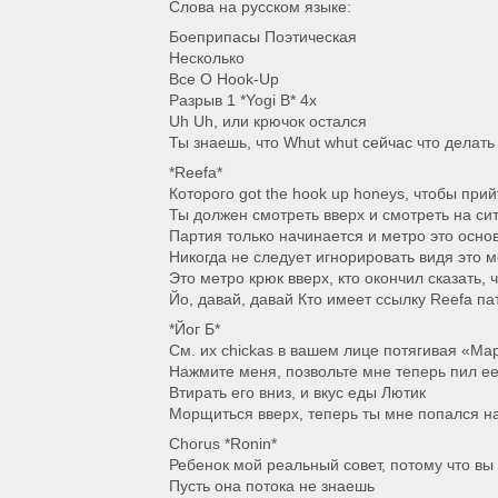
Слова на русском языке:
Боеприпасы Поэтическая
Несколько
Все О Hook-Up
Разрыв 1 *Yogi B* 4x
Uh Uh, или крючок остался
Ты знаешь, что Whut whut сейчас что делать
*Reefa*
Которого got the hook up honeys, чтобы при
Ты должен смотреть вверх и смотреть на си
Партия только начинается и метро это осно
Никогда не следует игнорировать видя это ме
Это метро крюк вверх, кто окончил сказать, 
Йо, давай, давай Кто имеет ссылку Reefa п
*Йог Б*
См. их chickas в вашем лице потягивая «Ма
Нажмите меня, позвольте мне теперь пил ее,
Втирать его вниз, и вкус еды Лютик
Морщиться вверх, теперь ты мне попался н
Chorus *Ronin*
Ребенок мой реальный совет, потому что вы 
Пусть она потока не знаешь