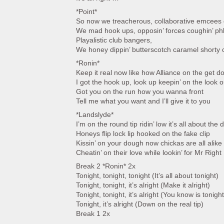
*Point*
So now we treacherous, collaborative emcees
We mad hook ups, opposin’ forces coughin’ p
Playalistic club bangers,
We honey dippin’ butterscotch caramel shorty
*Ronin*
Keep it real now like how Alliance on the get 
I got the hook up, look up keepin’ on the look o
Got you on the run how you wanna front
Tell me what you want and I’ll give it to you
*Landslyde*
I’m on the round tip ridin’ low it’s all about the 
Honeys flip lock lip hooked on the fake clip
Kissin’ on your dough now chickas are all alike
Cheatin’ on their love while lookin’ for Mr Right
Break 2 *Ronin* 2x
Tonight, tonight, tonight (It’s all about tonight)
Tonight, tonight, it’s alright (Make it alright)
Tonight, tonight, it’s alright (You know is tonight
Tonight, it’s alright (Down on the real tip)
Break 1 2x