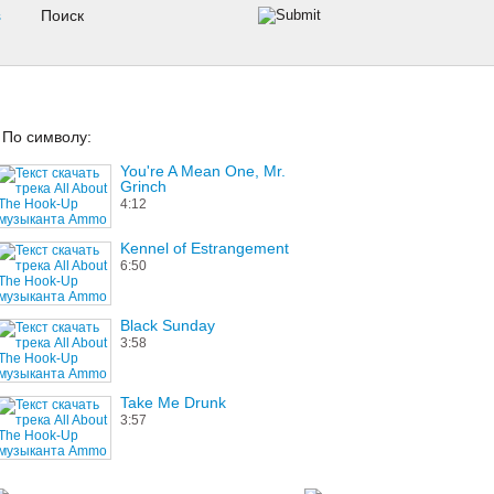
s
По символу:
You're A Mean One, Mr.
Grinch
4:12
Kennel of Estrangement
6:50
Black Sunday
3:58
Take Me Drunk
3:57
My Story