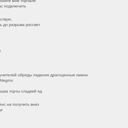
воните мне торчали
нас подключить
вствую,
ь до разрыва рассвет
т
а учителей обряды падения драгоценные камни
phlegms
шка торты сладкий яд
янс на получить вниз
де