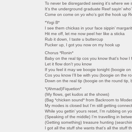
To never be disregarded seeing it’s where we s
It’s the underground graduate Reef sayin’ who’
Come on come on yo who’s got the hook up R
*Yogi B*
I see them chickas in your face sippin’ margari
Hit me off, let me now peel her like a sticka
Rub it down, I taste u buttercup
Pucker up, I got you now on my hook up
Chorus *Ronin*
Baby on the real tip cos you know that’s how I f
Let it flow don’t you know
If you feel it may we boogie tonight (boogie on
Cos you know I’ll be with you (boogie on the ro
Down on the real tip (boogie on the round tip, 
*(Ahmad)Fiquetion*
(My flows, get kudos at the shows)
(Bag *chicken sound* from Backroom to Modes
My modes is closed but I’m still getting connec
While you gettin’ yours reset, I’m rubbing on y
(Speaking of the middle) I’m travelling in bet
(Getting something) treasure hunting (searchin’
I got all the stuff she wants that’s all the stuff t