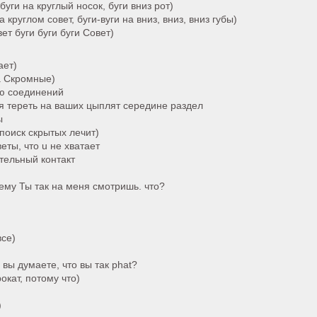
буги на круглый носок, буги вниз рот)
 круглом совет, буги-вуги на вниз, вниз, вниз губы)
ет буги буги буги Совет)
ает)
а Скромные)
аю соединений
 я тереть на ваших цыплят середине раздел
ы
поиск скрытых лечит)
веты, что u не хватает
ительный контакт
очему Ты так на меня смотришь. что?
все)
 вы думаете, что вы так phat?
окат, потому что)
)