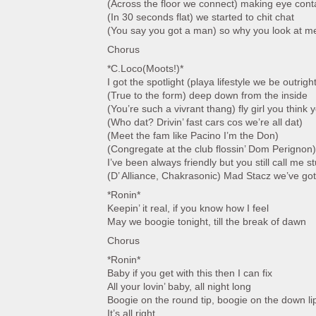
(Across the floor we connect) making eye cont
(In 30 seconds flat) we started to chit chat
(You say you got a man) so why you look at me
Chorus
*C.Loco(Moots!)*
I got the spotlight (playa lifestyle we be outrigh
(True to the form) deep down from the inside
(You’re such a vivrant thang) fly girl you think 
(Who dat? Drivin’ fast cars cos we’re all dat)
(Meet the fam like Pacino I’m the Don)
(Congregate at the club flossin’ Dom Perignon)
I’ve been always friendly but you still call me s
(D’ Alliance, Chakrasonic) Mad Stacz we’ve go
*Ronin*
Keepin’ it real, if you know how I feel
May we boogie tonight, till the break of dawn
Chorus
*Ronin*
Baby if you get with this then I can fix
All your lovin’ baby, all night long
Boogie on the round tip, boogie on the down li
It’s all right …