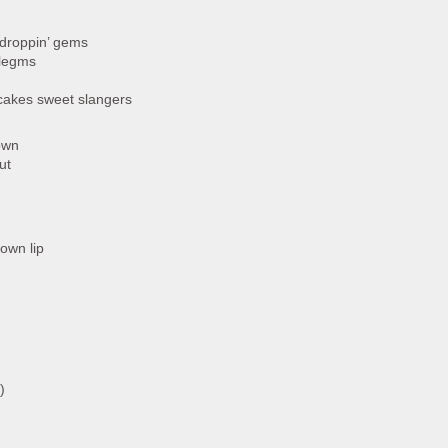
 droppin’ gems
hlegms
 cakes sweet slangers
down
ut
down lip
)