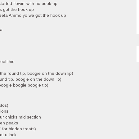
tarted flowin’ with no book up
s got the hook up
eefa Ammo yo we got the hook up
ta
eel this
 the round tip, boogie on the down lip)
und tip, boogie on the down lip)
boogie boogie boogie tip)
tos)
tions
our chicks mid section
ween peaks
 for hidden treats)
hat u lack