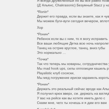
Я всегда дружелюбный но вы все равно поз
(Д’ Альянс, Chakrasonic) Безумный Stacz у 
*Ronin*
Держит его правда, если вы знаете, как я чу
Мы можем буги-вуги сегодня вечером, вплот
Хор
*Ронин*
Ребенок если вы с ним, то я могу исправить
Все ваши любящие Детка всю ночь напроле
Танец на острие круглое, танец. вниз губы
Это нормально …
*Точка*
Так что теперь мы коварны, сотрудничеств
Мы mad hook ups, силы оппозиции кашель 
Playalistic клуб сосиски,
Мы мед погружение ириски карамель короты
*Ронин*
Держать это реальный сейчас вроде как Аль
Я получил крюк вверх, см. держать на взгля
У вас на рейсе как вы хотите иметь дело с
Скажи мне, чего ты хочешь и я дам его вам