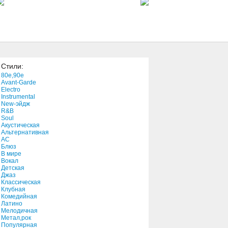
3:57
The Trace Of My Beloved
5:52
Стили:
Business Lunch
80e,90e
5:07
Avant-Garde
Electro
Instrumental
New-эйдж
Ordinary Day
R&B
3:40
Soul
Акустическая
Альтернативная
АС
Блюз
В мире
Вокал
Детская
Джаз
Классическая
Клубная
Комедийная
Латино
Мелодичная
Метал,рок
Популярная