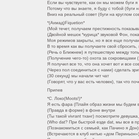
Если вы чувствуете, как он мы можем буги я 
Потому что вы знаете, я буду с тобой (буги на
Вниз на реальный совет (буги на круглом сов
*(Ахмад)Fiquetion*
(Мой течет, получаем престижность показыв
(Двойной мешок *курица* звуковой Фон, пок
Моя режимов закрыты, но я все еще получ
В то время как вы получаете свой сбросить,
(Речь о Ближнем) я путешествую между топ
(Получение чего-то) охота за сокровищами (
Я получил все то, что она хочет вот и все со
(Через пол соединиться с нами) сделать зр
(30 секунд) мы начали чит чат
(Говорят, что у вас есть человек), так что п
Припев
*С. Локо(Moots!)*
Я есть фара (Плайя образ жизни мы будем 
(Правда в форме) в фоне внутри
(Ты такой vivrant тханг) посмотрите девушка,
(Who dat? При быстрой езде dat, мы все в пр
(Познакомиться с семьей, как Пачино я Дон)
(Встречаются в клуб нитью «дом Периньон»