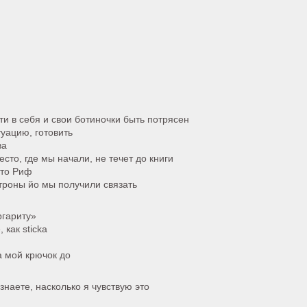
йти в себя и свои ботиночки быть потрясен
туацию, готовить
ва
сто, где мы начали, не течет до книги
что Риф
атроны йо мы получили связать
ргариту»
 как sticka
а мой крючок до
знаете, насколько я чувствую это