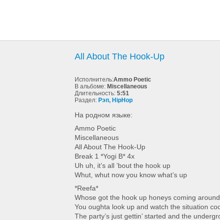
All About The Hook-Up
Исполнитель:
Ammo Poetic
В альбоме:
Miscellaneous
Длительность:
5:51
Раздел:
Рэп, HipHop
На родном языке:
Ammo Poetic
Miscellaneous
All About The Hook-Up
Break 1 *Yogi B* 4x
Uh uh, it’s all ’bout the hook up
Whut, whut now you know what’s up
*Reefa*
Whose got the hook up honeys coming around 
You oughta look up and watch the situation co
The party’s just gettin’ started and the underg