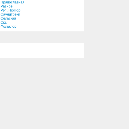
Православная
Разное
Рэп, HipHop
Саундтреки
Сельская
Ска
Фольклор