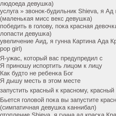
людоеда девушка)
услуга » звонок-будильник Shieva, я Ад
(маленькая мисс векс девушка)
победить в голову, пока красная девоч
лопасти девушка)
увеличение Аид, я гунна Картина Ада Кр
pop girl)
Я-ужас, который вас предупредил с
Я приношу испортить лицом к лицу
Как будто не ребенка Бог
Я дышу месть в этом месте
запустить красный к красному, красный
Бьется головой пока вы запустите крас
(симпатичная девушка каннибал)
отопление Shieva, я гунна ад краска К