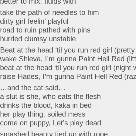
better to mix, fluids with
take the path of needles to him
dirty girl feelin’ playful
road to ruin pathed with pins
hurried clumsy unstable
Beat at the head ‘til you run red girl (pretty
wake Shieva, I’m gunna Paint Hell Red (litt
beat at the head ‘til you run red girl (night 
raise Hades, I’m gunna Paint Hell Red (razo
…and the cat said…
a slut is she, who eats the flesh
drinks the blood, kaka in bed
her play thing, soiled mess
come on puppy, Let’s play dead
smashed beauty tied up with rope