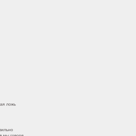
ная ложь
вильно
ов мы говоря