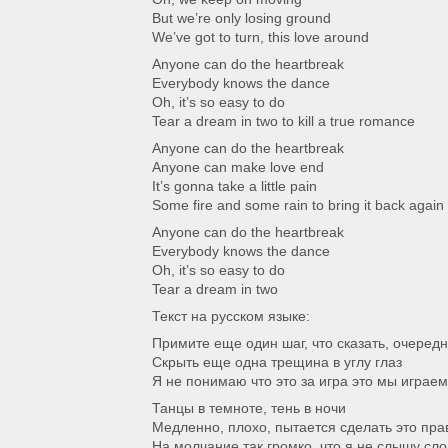
But we’re only losing ground
We’ve got to turn, this love around
Anyone can do the heartbreak
Everybody knows the dance
Oh, it’s so easy to do
Tear a dream in two to kill a true romance
Anyone can do the heartbreak
Anyone can make love end
It’s gonna take a little pain
Some fire and some rain to bring it back again
Anyone can do the heartbreak
Everybody knows the dance
Oh, it’s so easy to do
Tear a dream in two
Текст на русском языке:
Примите еще один шаг, что сказать, очеред
Скрыть еще одна трещина в углу глаз
Я не понимаю что это за игра это мы играем
Танцы в темноте, тень в ночи
Медленно, плохо, пытается сделать это пра
На молчание так громко, что я не слышу сл