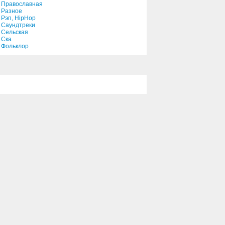
Православная
Разное
Рэп, HipHop
Саундтреки
Сельская
Ска
Фольклор