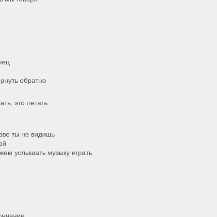
нец
ернуть обратно
ать, это летать
азве ты не видишь
ой
ожем услышать музыку играть
ончание