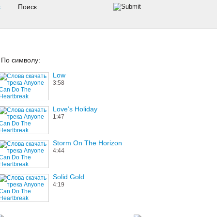
s
По символу:
Low
3:58
Love’s Holiday
1:47
Storm On The Horizon
4:44
Solid Gold
4:19
Zeitgeist