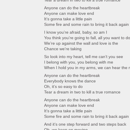
Tear a dream in two to kill a true romance
Anyone can do the heartbreak
Anyone can make love end
It’s gonna take a little pain
Some fire and some rain to bring it back again
I know you’re afraid, baby, so am I
You think you’re going to fall, all you want to do 
We’re up against the wall and love is the
Chance we’re taking
So look into my heart, tell me can’t you see
I belong with you, you belong with me
When I hold you in my arms, we can hear the 
Anyone can do the heartbreak
Everybody knows the dance
Oh, it’s so easy to do
Tear a dream in two to kill a true romance
Anyone can do the heartbreak
Anyone can make love end
It’s gonna take a little pain
Some fire and some rain to bring it back again
And it’s one step forward and two steps back
Oh, we keep on moving