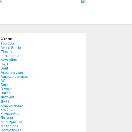
3:46
THE WEEKEND’S HERE
2:34
Стили:
Miss Misery
80e,90e
4:40
Avant-Garde
Electro
Instrumental
New-эйдж
La Voz
R&B
4:57
Soul
Акустическая
Альтернативная
АС
Блюз
В мире
Вокал
Детская
Джаз
Классическая
Клубная
Комедийная
Латино
Мелодичная
Метал,рок
Популярная