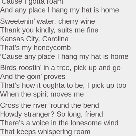
‘Cause I gotta roam
And any place I hang my hat is home
Sweetenin’ water, cherry wine
Thank you kindly, suits me fine
Kansas City, Carolina
That’s my honeycomb
‘Cause any place I hang my hat is home
Birds roostin’ in a tree, pick up and go
And the goin’ proves
That’s how it oughta to be, I pick up too
When the spirit moves me
Cross the river ’round the bend
Howdy stranger? So long, friend
There’s a voice in the lonesome wind
That keeps whispering roam