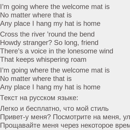
I’m going where the welcome mat is
No matter where that is
Any place I hang my hat is home
Cross the river ’round the bend
Howdy stranger? So long, friend
There’s a voice in the lonesome wind
That keeps whispering roam
I’m going where the welcome mat is
No matter where that is
Any place I hang my hat is home
Текст на русском языке:
Легко и бесплатно, что мой стиль
Привет-у меня? Посмотрите на меня, у
Прощавайте меня через некоторое вре