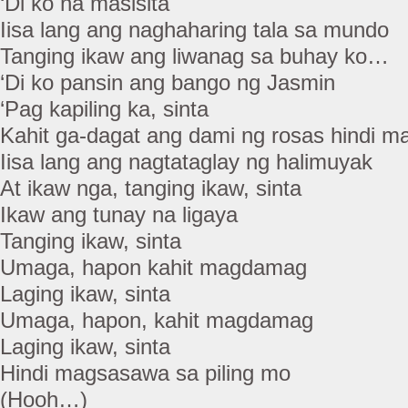
‘Di ko na masisita
Iisa lang ang naghaharing tala sa mundo
Tanging ikaw ang liwanag sa buhay ko…
‘Di ko pansin ang bango ng Jasmin
‘Pag kapiling ka, sinta
Kahit ga-dagat ang dami ng rosas hindi ma
Iisa lang ang nagtataglay ng halimuyak
At ikaw nga, tanging ikaw, sinta
Ikaw ang tunay na ligaya
Tanging ikaw, sinta
Umaga, hapon kahit magdamag
Laging ikaw, sinta
Umaga, hapon, kahit magdamag
Laging ikaw, sinta
Hindi magsasawa sa piling mo
(Hooh…)