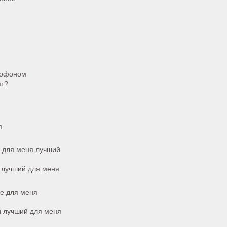
крофоном
ят?
я
о для меня лучший
й лучший для меня
ше для меня
й лучший для меня