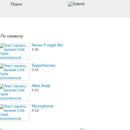
s
По символу:
Never Forget Me
4:38
Superheroes
3:43
Alles Kwijt
5:43
Microphone
4:18
Coming Up for Air