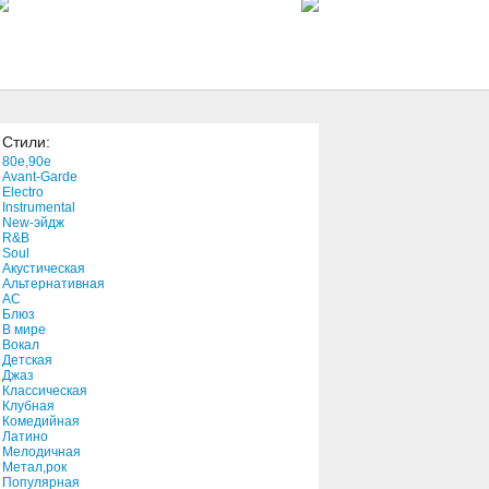
5:51
Sweet Seasons
3:11
Стили:
Tell Me You Love Me
80e,90e
3:33
Avant-Garde
Electro
Instrumental
New-эйдж
O Come All Ye Faithful
R&B
2:53
Soul
Акустическая
Альтернативная
АС
Блюз
В мире
Вокал
Детская
Джаз
Классическая
Клубная
Комедийная
Латино
Мелодичная
Метал,рок
Популярная