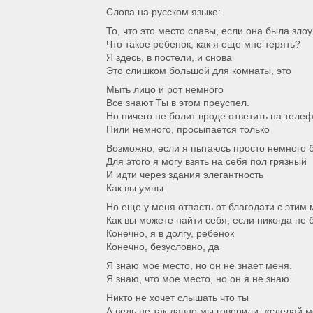
Слова на русском языке:
То, что это место славы, если она была зло
Что такое ребенок, как я еще мне терять?
Я здесь, в постели, и снова
Это слишком большой для комнаты, это
Мыть лицо и рот немного
Все знают Ты в этом преуспел.
Но ничего не болит вроде ответить на теле
Пили немного, просыпается только
Возможно, если я пытаюсь просто немного 
Для этого я могу взять на себя пол грязный
И идти через здания элегантность
Как вы умны
Но еще у меня отпасть от благодати с эти
Как вы можете найти себя, если никогда не 
Конечно, я в долгу, ребенок
Конечно, безусловно, да
Я знаю мое место, но он не знает меня.
Я знаю, что мое место, но он я не знаю
Никто не хочет слышать что ты
А ведь не так давно мы говорили: «сделай 