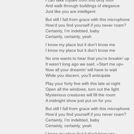
I can take myself from this dirty floor
And walk through buildings of elegance
Just like you are intelligent
But still I fall from grace with this microphone
How’d you find yourself if you never roam?
Certainly, I’m indebted, baby
Certainly, certainly, yeah
I know my place but it don’t know me
I know my place but it don’t know me
No one wants to hear that you’re breakin’ up
It wasn’t long ago we said, «Start me up»
Now all your dreamin’ will have to wait
While you discern, you’ll anticipate
Play your forty five with this late at night
Open all the windows, turn out the light
Mysterious creatures will fill the room
A midnight show just put on for you
But still I fall from grace with this microphone
How’d you find yourself if you never roam?
Certainly, I’m indebted, baby
Certainly, certainly, yeah
I know my place but it don’t know me