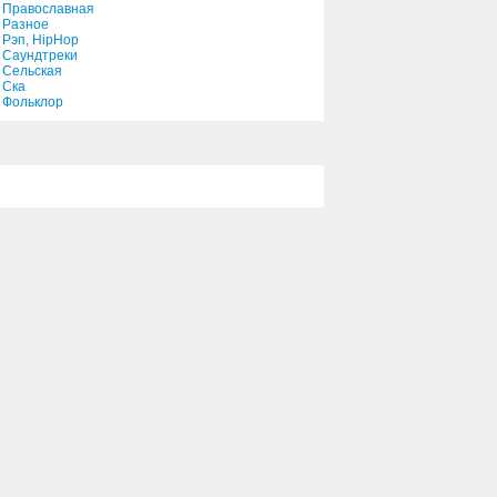
Православная
Разное
Рэп, HipHop
Саундтреки
Сельская
Ска
Фольклор