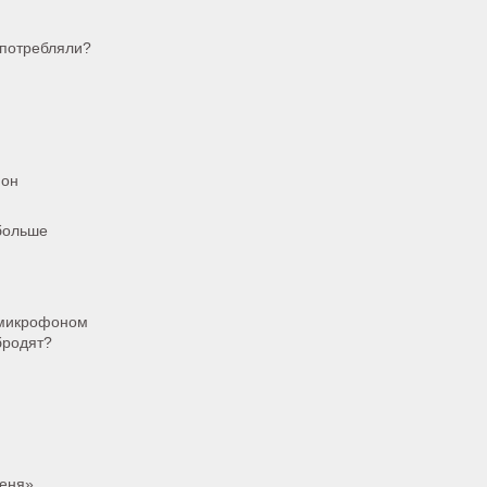
употребляли?
фон
больше
м микрофоном
бродят?
меня»