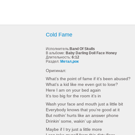
Cold Fame
Исполнитель:
Band Of Skulls
В альбоме:
Baby Darling Doll Face Honey
Длительность:
6:12
Раздел:
Метал,рок
Оригинал:
What’s the point of fame if it’s been abused?
What’s a kid like me even got to lose?
Here I am on your bed again
It’s too big for the room it’s in
Wash your face and mouth just a little bit
Everybody knows that you’re good at it
But nothin’ hurts like an answer phone
Drinkin’ some, wakin’ up alone
Maybe if I try just a little more