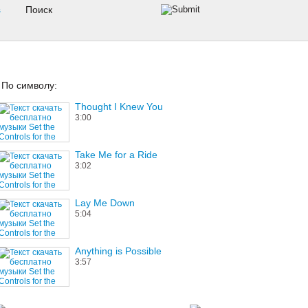
s
По символу:
Thought I Knew You
3:00
Take Me for a Ride
3:02
Lay Me Down
5:04
Anything is Possible
3:57
Perfect Government