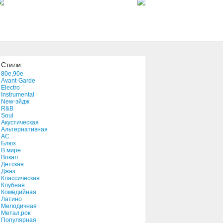
2:07
Sew Your Life
7:00
Стили:
What We Want To Believe In
80e,90e
4:51
Avant-Garde
Electro
Instrumental
New-эйдж
Tikiville
R&B
3:56
Soul
Акустическая
Альтернативная
АС
Блюз
В мире
Вокал
Детская
Джаз
Классическая
Клубная
Комедийная
Латино
Мелодичная
Метал,рок
Популярная