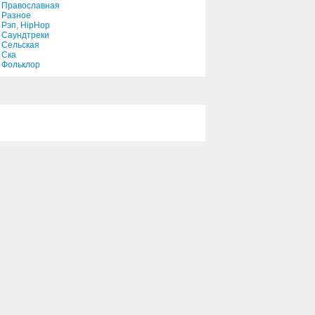
Православная
Разное
Рэп, HipHop
Саундтреки
Сельская
Ска
Фольклор