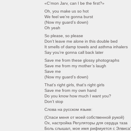
«C’mon Jarv, can I be the first?»
Oh, you make us so hot
We feel we’re gonna burst
(Now my guard’s down)
Oh yeah
So please, so please
Don’t leave me alone in this double bed
It smells of damp towels and asthma inhalers
Say you’re gonna call back later
Save me from these glossy photographs
Save me from my mother’s laugh
Save me
(Now my guard’s down)
That’s right girls, that’s right girls
Save me from my own hand
Do you know how much I want you?
Don’t stop
Слова на русском языке:
(Спаси меня от моей собственной рукой)
Ох, настройка Регуляторы для сердца таза
Боль слышал, мое имя рифмуется с Элвиса