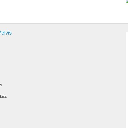
Pelvis
s?
kiss