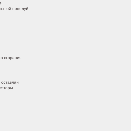
е
ольшой поцелуй
т
го сгорания
е оставляй
аляторы