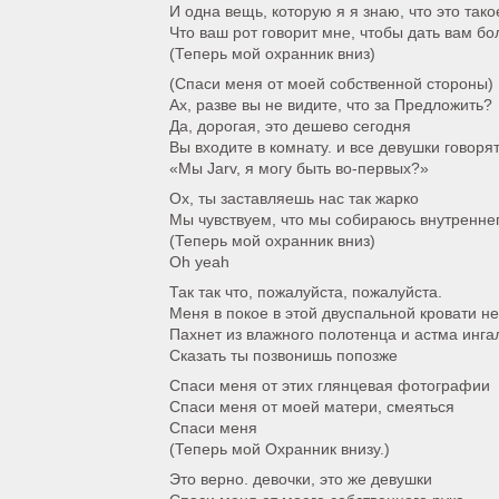
И одна вещь, которую я я знаю, что это тако
Что ваш рот говорит мне, чтобы дать вам б
(Теперь мой охранник вниз)
(Спаси меня от моей собственной стороны)
Ах, разве вы не видите, что за Предложить?
Да, дорогая, это дешево сегодня
Вы входите в комнату. и все девушки говоря
«Мы Jarv, я могу быть во-первых?»
Ох, ты заставляешь нас так жарко
Мы чувствуем, что мы собираюсь внутренне
(Теперь мой охранник вниз)
Oh yeah
Так так что, пожалуйста, пожалуйста.
Меня в покое в этой двуспальной кровати н
Пахнет из влажного полотенца и астма инг
Сказать ты позвонишь попозже
Спаси меня от этих глянцевая фотографии
Спаси меня от моей матери, смеяться
Спаси меня
(Теперь мой Охранник внизу.)
Это верно. девочки, это же девушки