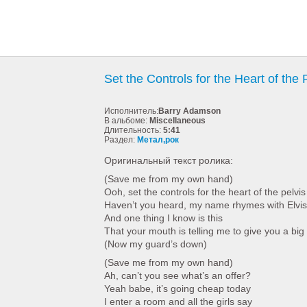
Set the Controls for the Heart of the 
Исполнитель:
Barry Adamson
В альбоме:
Miscellaneous
Длительность:
5:41
Раздел:
Метал,рок
Оригинальный текст ролика:
(Save me from my own hand)
Ooh, set the controls for the heart of the pelvis
Haven’t you heard, my name rhymes with Elvi
And one thing I know is this
That your mouth is telling me to give you a big 
(Now my guard’s down)
(Save me from my own hand)
Ah, can’t you see what’s an offer?
Yeah babe, it’s going cheap today
I enter a room and all the girls say