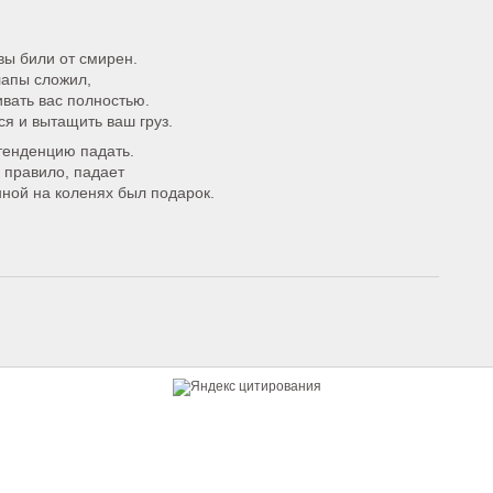
 вы били от смирен.
лапы сложил,
вать вас полностью.
ся и вытащить ваш груз.
тенденцию падать.
к правило, падает
нной на коленях был подарок.