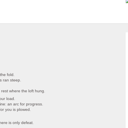
the fold.
s ran steep.
 rest where the loft hung.
our load.
ine: an arc for progress.
for you is plowed.
here is only defeat.