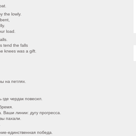
oat.
y the lowly.
 bent,
ly.
ur load.
lls.
 tend the falls
he knees was a gift.
ы на петлях.
 где чердак повесил.
 бремя.
. Ваши линии: дугу прогресса.
 вы пахали.
.
ание-единственная победа.