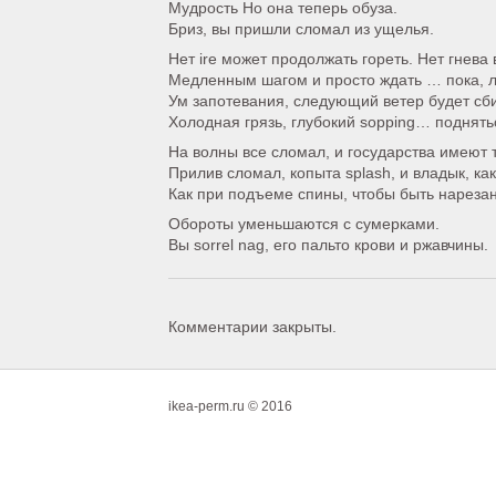
Мудрость Но она теперь обуза.
Бриз, вы пришли сломал из ущелья.
Нет ire может продолжать гореть. Нет гнева
Медленным шагом и просто ждать … пока, 
Ум запотевания, следующий ветер будет сби
Холодная грязь, глубокий sopping… поднять
На волны все сломал, и государства имеют 
Прилив сломал, копыта splash, и владык, ка
Как при подъеме спины, чтобы быть нареза
Обороты уменьшаются с сумерками.
Вы sorrel nag, его пальто крови и ржавчины.
Комментарии закрыты.
ikea-perm.ru © 2016