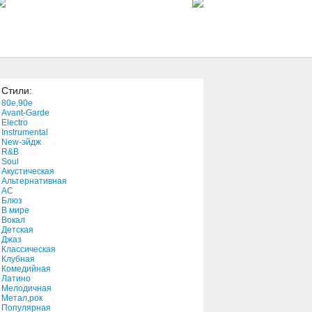
3:18
Things I'd Never Do
3:49
Стили:
So Yesturday
80e,90e
3:38
Avant-Garde
Electro
Instrumental
New-эйдж
Little Sally Racket
R&B
3:25
Soul
Акустическая
Альтернативная
АС
Блюз
В мире
Вокал
Детская
Джаз
Классическая
Клубная
Комедийная
Латино
Мелодичная
Метал,рок
Популярная