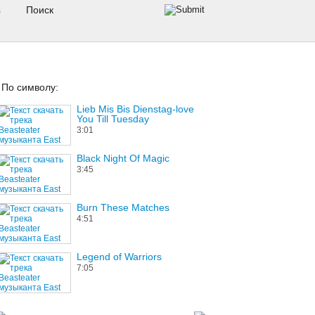
s
По символу:
Lieb Mis Bis Dienstag-love
You Till Tuesday
3:01
Black Night Of Magic
3:45
Burn These Matches
4:51
Legend of Warriors
7:05
You Done It Again, Virginia