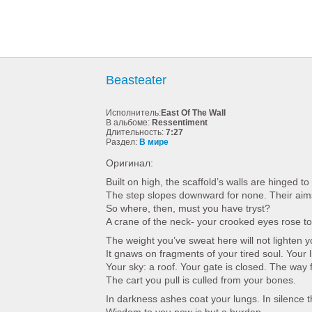
Beasteater
Исполнитель:
East Of The Wall
В альбоме:
Ressentiment
Длительность:
7:27
Раздел:
В мире
Оригинал:
Built on high, the scaffold’s walls are hinged to 
The step slopes downward for none. Their aim
So where, then, must you have tryst?
A crane of the neck- your crooked eyes rose to
The weight you’ve sweat here will not lighten y
It gnaws on fragments of your tired soul. Your l
Your sky: a roof. Your gate is closed. The way 
The cart you pull is culled from your bones.
In darkness ashes coat your lungs. In silence t