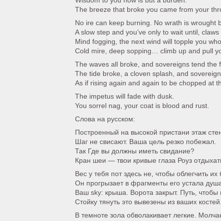
Wisdom to you now is but a burden.
The breeze that broke you came from your thr
No ire can keep burning. No wrath is wrought b
A slow step and you’ve only to wait until, claws
Mind fogging, the next wind will topple you whol
Cold mire, deep sopping… climb up and pull yo
The waves all broke, and sovereigns tend the fa
The tide broke, a cloven splash, and sovereigns
As if rising again and again to be chopped at t
The impetus will fade with dusk.
You sorrel nag, your coat is blood and rust.
Слова на русском:
Построенный на высокой пристани этаж стен
Шаг не свисают. Ваша цель резко побежал.
Так Где вы должны иметь свидание?
Кран шеи — твои кривые глаза Роуз отдыхать
Вес у тебя пот здесь не, чтобы облегчить их
Он прогрызает в фрагменты его устала душа
Ваш sky: крыша. Ворота закрыт. Путь, чтобы
Стойку тянуть это вывезены из ваших костей
В темноте зола обволакивает легкие. Молч