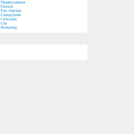
Православная
Разное
Рэп, HipHop
Саундтреки
Сельская
Ска
Фольклор