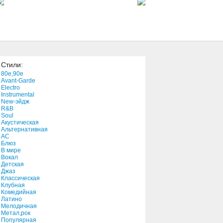
4:04
It Was Removed The
Hellwaves Took It To
Gromhalla
3:03
Стили:
Saturday Groovers
80e,90e
2:46
Avant-Garde
Electro
Instrumental
New-эйдж
Hold Out Your Hand
R&B
3:59
Soul
Акустическая
Альтернативная
АС
Блюз
В мире
Вокал
Детская
Джаз
Классическая
Клубная
Комедийная
Латино
Мелодичная
Метал,рок
Популярная