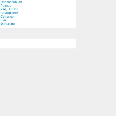
Православная
Разное
Рэп, HipHop
Саундтреки
Сельская
Ска
Фольклор