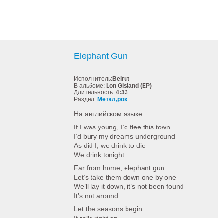
Elephant Gun
Исполнитель:
Beirut
В альбоме:
Lon Gisland (EP)
Длительность:
4:33
Раздел:
Метал,рок
На английском языке:
If I was young, I’d flee this town
I’d bury my dreams underground
As did I, we drink to die
We drink tonight
Far from home, elephant gun
Let’s take them down one by one
We’ll lay it down, it’s not been found
It’s not around
Let the seasons begin