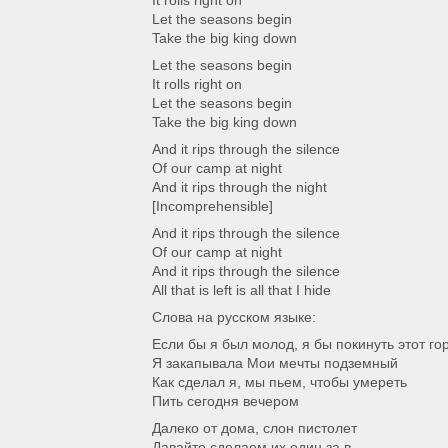
It rolls right on
Let the seasons begin
Take the big king down
Let the seasons begin
It rolls right on
Let the seasons begin
Take the big king down
And it rips through the silence
Of our camp at night
And it rips through the night
[Incomprehensible]
And it rips through the silence
Of our camp at night
And it rips through the silence
All that is left is all that I hide
Слова на русском языке:
Если бы я был молод, я бы покинуть этот го
Я закапывала Мои мечты подземный
Как сделал я, мы пьем, чтобы умереть
Пить сегодня вечером
Далеко от дома, слон пистолет
Давайте сделаем их один за в