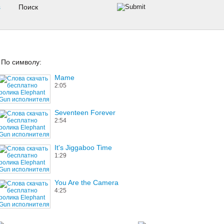
s
По символу:
Mame
2:05
Seventeen Forever
2:54
It's Jiggaboo Time
1:29
You Are the Camera
4:25
Nothing Like It