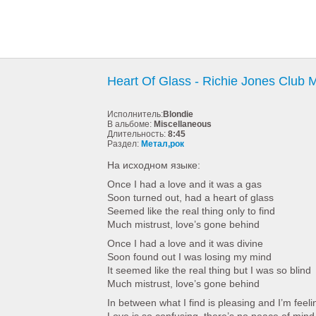
Heart Of Glass - Richie Jones Club 
Исполнитель:
Blondie
В альбоме:
Miscellaneous
Длительность:
8:45
Раздел:
Метал,рок
На исходном языке:
Once I had a love and it was a gas
Soon turned out, had a heart of glass
Seemed like the real thing only to find
Much mistrust, love’s gone behind
Once I had a love and it was divine
Soon found out I was losing my mind
It seemed like the real thing but I was so blind
Much mistrust, love’s gone behind
In between what I find is pleasing and I’m feeli