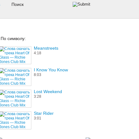
s
По символу:
Meanstreets
4:18
I Know You Know
8:03
Lost Weekend
3:28
Star Rider
3:01
Catch The Wind