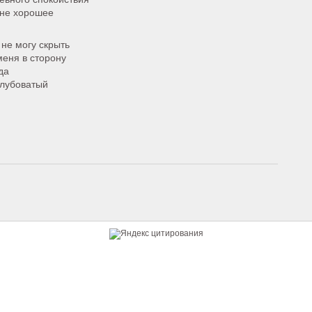
 не хорошее
не могу скрыть
меня в сторону
да
олубоватый