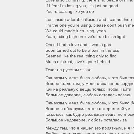
Love is so confusing, there’s no peace of mind
If I fear I’m losing you, it’s just no good
You’re teasing like you do
Lost inside adorable illusion and I cannot hide
I’m the one you’re using, please don’t push me
We could made it cruising, yeah
Yeah, riding high on love’s true bluish light
Once I had a love and it was a gas
Soon turned out to be a pain in the ass
Seemed like the real thing only to find
Much mistrust, love’s gone behind
Текст на русском языке:
Однажды у меня была любовь, и это был газ
Вскоре стало там, у меня стеклянное сердц
Как на реальную вещь, только чтобы Найти
Большое доверие, любовь осталась позади
Однажды у меня была любовь, и это было б
Вскоре я обнаружил, что я потерял мой ум
Казалось, как будто реальная вещь, но я бы
Большое недоверие, любовь осталась за
Между тем, что я нашел это приятным, и я 
Любовь настолько запутанным, есть нет душ