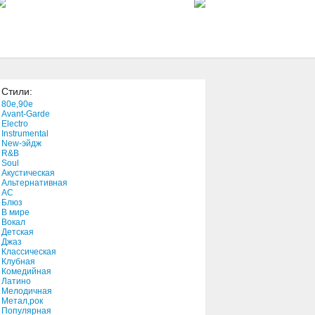
2:09
Rocks Off (Single)
2:10
Стили:
Freedom
80e,90e
4:05
Avant-Garde
Electro
Instrumental
New-эйдж
Alone In The World
R&B
4:10
Soul
Акустическая
Альтернативная
АС
Блюз
В мире
Вокал
Детская
Джаз
Классическая
Клубная
Комедийная
Латино
Мелодичная
Метал,рок
Популярная