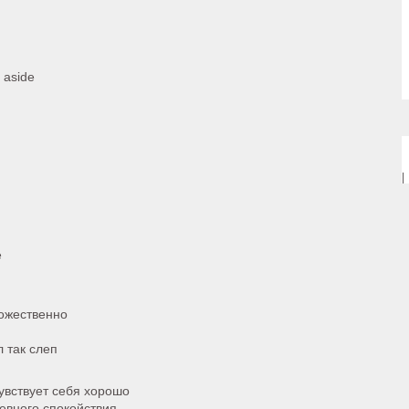
 aside
|
е
ожественно
л так слеп
чувствует себя хорошо
евного спокойствия