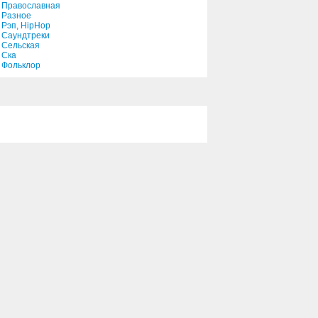
Православная
Разное
Рэп, HipHop
Саундтреки
Сельская
Ска
Фольклор