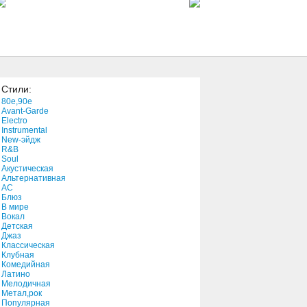
4:03
Jesus Is A Soul Man
3:39
Стили:
Bless The Child
80e,90e
4:41
Avant-Garde
Electro
Instrumental
New-эйдж
On a Sunday Afternoon
R&B
3:50
Soul
Акустическая
Альтернативная
АС
Crying Shame
Блюз
В мире
2:39
Вокал
Детская
Джаз
You Rise and Meet the Day
Классическая
Клубная
3:17
Комедийная
Латино
Мелодичная
Don't Waste Your Breath
Метал,рок
Популярная
4:18