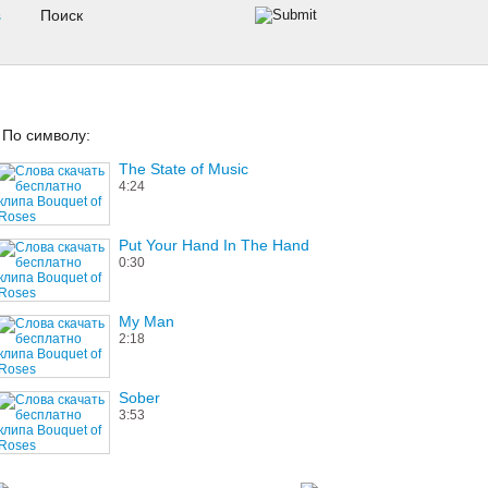
s
По символу:
The State of Music
4:24
Put Your Hand In The Hand
0:30
My Man
2:18
Sober
3:53
Between Me And You