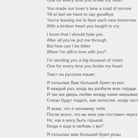
One for every time you broke my heart
You made our lover’s lane a road of sorrow
Till at last we have to say goodbye
You’re leaving me to face each new tomorrow
With a broken heart you taught to cry
I know that I should hate you
After all you’ve put me through
But how can I be bitter
When I’m still in love with you?
I’m sending you a big bouquet of roses
One for every time you broke my heart
Текст на русском языке:
Я посылаю Вам большой букет из роз
В каждый раз, когда вы разбили мое сердце
И так как дверь любви между нами закрывае
Слезы будут падать, как лепестки, когда час
Я знаю, что я ненавижу тебя
После всего, что вы мне уже поставил через
Но, как я могу быть горькой,
Когда я еще в любовь с вы?
Я посылаю вам большой букет розы