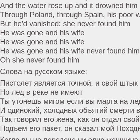
And the water rose up and it drowned him
Through Poland, through Spain, his poor w
But he’d vanished: she never found him
He was gone and his wife
He was gone and his wife
He was gone and his wife never found him
Oh she never found him
Слова на русском языке:
Пистолет является точной, и свой штык
Но лед в реке не имеют
Ты утонешь мигом если вы марта на ле
И одинокий, холодных объятий смерти 
Так говорил его жена, как он отдал сво
Подъем его пакет, он сказал-мой Поход
Когда вы на передаче ни одна женщина 