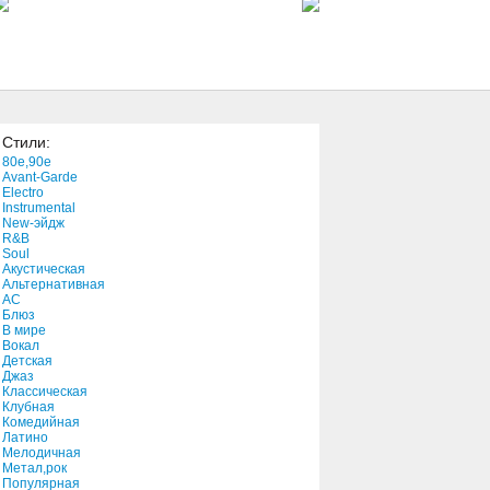
53:12
Re-United
3:59
Стили:
Act Naturally
80e,90e
2:27
Avant-Garde
Electro
Instrumental
New-эйдж
Do You Love Me?
R&B
2:17
Soul
Акустическая
Альтернативная
АС
Puerto Rico (Tierra De Mis
Блюз
Amores)
В мире
Вокал
5:16
Детская
Джаз
C F
Классическая
Клубная
42:27
Комедийная
Латино
Мелодичная
A Single Girl
Метал,рок
Популярная
2:38