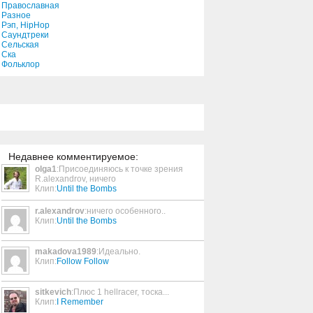
Православная
Разное
Рэп, HipHop
Let Me Love You
Саундтреки
Сельская
4:44
Ска
Фольклор
Haters
5:17
Roly Poly
1:40
Недавнее комментируемое:
olga1
:Присоединяюсь к точке зрения
R.alexandrov, ничего
If I Let You Go
Клип:
Until the Bombs
3:41
r.alexandrov
:ничего особенного..
Клип:
Until the Bombs
'M' Is For Morphine
3:02
makadova1989
:Идеально.
Клип:
Follow Follow
sitkevich
:Плюс 1 hellracer, тоска...
In Christ Alone
Клип:
I Remember
3:36