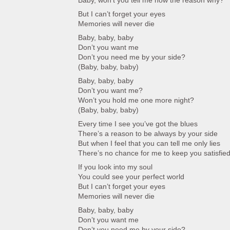
Baby, won’t you tell me now the reason why?
But I can’t forget your eyes
Memories will never die
Baby, baby, baby
Don’t you want me
Don’t you need me by your side?
(Baby, baby, baby)
Baby, baby, baby
Don’t you want me?
Won’t you hold me one more night?
(Baby, baby, baby)
Every time I see you’ve got the blues
There’s a reason to be always by your side
But when I feel that you can tell me only lies
There’s no chance for me to keep you satisfie
If you look into my soul
You could see your perfect world
But I can’t forget your eyes
Memories will never die
Baby, baby, baby
Don’t you want me
Don’t you need me by your side?