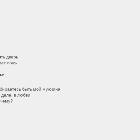
ыть дверь
дет ложь
емя
собираетесь быть мой мужчина
 деле, в любви
очему?