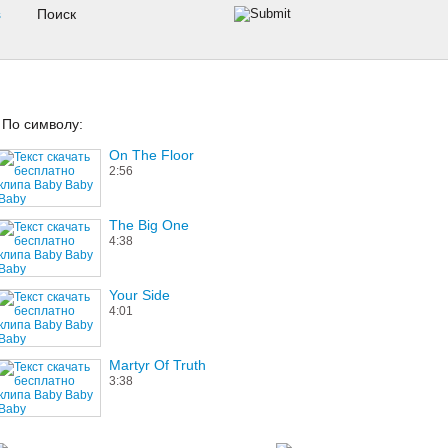
s
По символу:
On The Floor
2:56
The Big One
4:38
Your Side
4:01
Martyr Of Truth
3:38
Ash