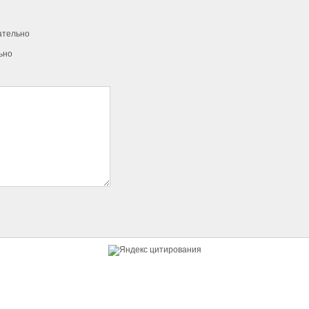
ательно
ьно