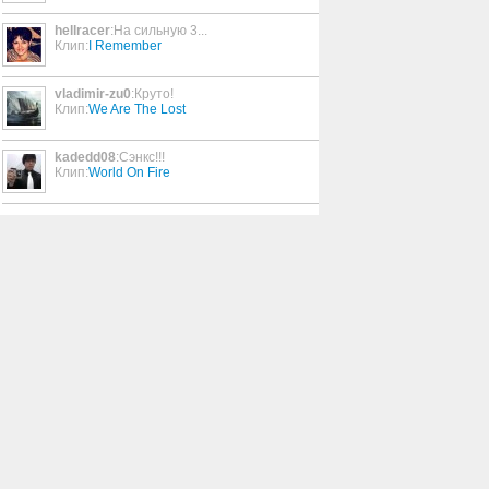
hellracer
:На сильную 3...
Stand Back
Клип:
I Remember
6:50
vladimir-zu0
:Круто!
Клип:
We Are The Lost
Privacy Glass
3:41
kadedd08
:Сэнкс!!!
Клип:
World On Fire
Take Me Out Riding
5:11
Make Me Smile (Come Up
And See Me)
4:00
Stomach
6:45
The Game
1:19