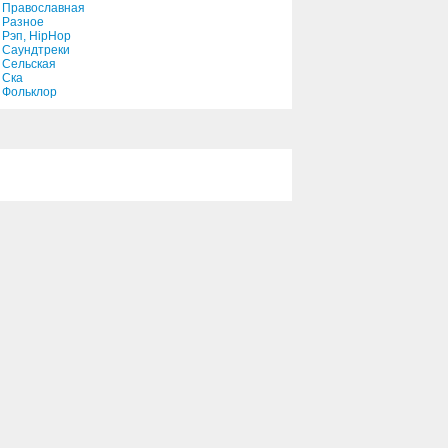
Православная
Разное
Рэп, HipHop
Саундтреки
Сельская
Ска
Фольклор