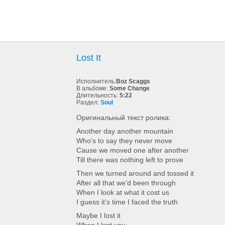
Lost It
Исполнитель:
Boz Scaggs
В альбоме:
Some Change
Длительность:
5:22
Раздел:
Soul
Оригинальный текст ролика:
Another day another mountain
Who’s to say they never move
Cause we moved one after another
Till there was nothing left to prove
Then we turned around and tossed it
After all that we’d been through
When I look at what it cost us
I guess it’s time I faced the truth
Maybe I lost it