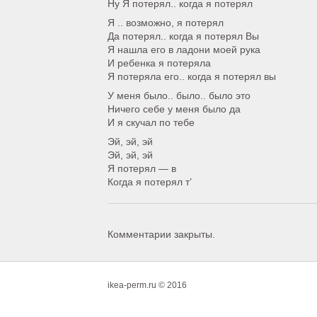
Ну Я потерял.. когда я потерял
Я .. возможно, я потерял
Да потерял.. когда я потерял Вы
Я нашла его в ладони моей рука
И ребенка я потеряла
Я потеряла его.. когда я потерял вы
У меня было.. было.. было это
Ничего себе у меня было да
И я скучал по тебе
Эй, эй, эй
Эй, эй, эй
Я потерял — в
Когда я потерял т’
Комментарии закрыты.
ikea-perm.ru © 2016