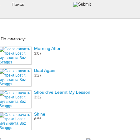
s
По символу:
Morning After
3:07
Beat Again
3:27
Should've Learnt My Lesson
3:32
Shine
6:55
mina again