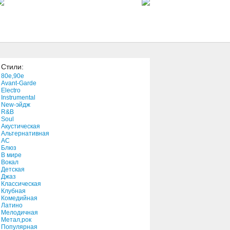
5:18
Cannon!!!
3:26
Стили:
Thunderbirds Are Go!
80e,90e
2:07
Avant-Garde
Electro
Instrumental
New-эйдж
Definition of a Band (Intro)
R&B
0:33
Soul
Акустическая
Альтернативная
АС
Блюз
В мире
Вокал
Детская
Джаз
Классическая
Клубная
Комедийная
Латино
Мелодичная
Метал,рок
Популярная