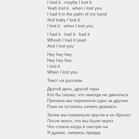
I had it.. maybe I lost it
Yeah lost it.. when I lost you
I had it in the palm of my hand
And baby I lost it
I lost it.. when I lost you
I had it.. had it.. had it
Whoah I had it yeah
And I lost you
Hey hey hey
Hey hey hey
I lost it
When I lost you
Текст на русском:
Другой день, другой горы
Кто бы сказал, что никогда не двигаться
Причина мы переехали один за другим
Пока не осталось ничего доказать
Затем мы повернули кругом и он бросил
После всего, что мы были через
Что стоило когда я смотрю на
Я думаю, смирись правда