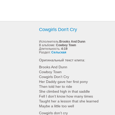
Cowgirls Don't Cry
Исполнитель:
Brooks And Dunn
В альбоме:
Cowboy Town
Длительность:
4:19
Раздел:
Сельская
Оригинальный текст клипа:
Brooks And Dunn
Cowboy Town
Cowgirls Don’t Cry
Her Daddy gave her first pony
Then told her to ride
She climbed high in that saddle
Fell I don’t know how many times
Taught her a lesson that she learned
Maybe a little too well
Cowgirls don’t cry