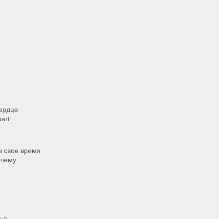
сердце
art
 в свое время
очему