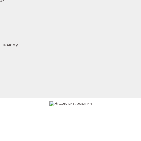
мой
е, почему
к