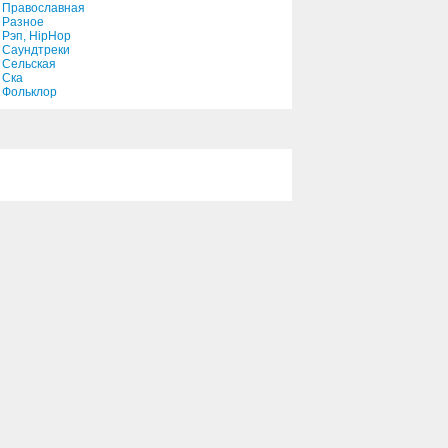
Православная
Разное
Рэп, HipHop
Саундтреки
Сельская
Ска
Фольклор