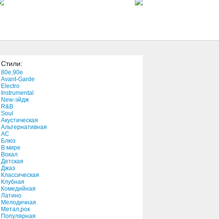
3:46
Daylight
3:21
Стили:
Quien Eres Tu
80e,90e
4:52
Avant-Garde
Electro
Instrumental
New-эйдж
Sweet Escape
R&B
3:45
Soul
Акустическая
Альтернативная
АС
Блюз
В мире
Вокал
Детская
Джаз
Классическая
Клубная
Комедийная
Латино
Мелодичная
Метал,рок
Популярная