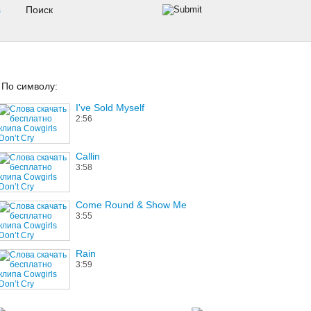
s
По символу:
I've Sold Myself
2:56
Callin
3:58
Come Round & Show Me
3:55
Rain
3:59
Rhythm of Hope