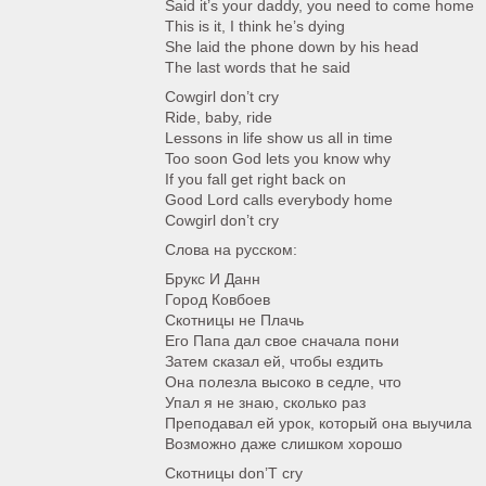
Said it’s your daddy, you need to come home
This is it, I think he’s dying
She laid the phone down by his head
The last words that he said
Cowgirl don’t cry
Ride, baby, ride
Lessons in life show us all in time
Too soon God lets you know why
If you fall get right back on
Good Lord calls everybody home
Cowgirl don’t cry
Слова на русском:
Брукс И Данн
Город Ковбоев
Скотницы не Плачь
Его Папа дал свое сначала пони
Затем сказал ей, чтобы ездить
Она полезла высоко в седле, что
Упал я не знаю, сколько раз
Преподавал ей урок, который она выучила
Возможно даже слишком хорошо
Скотницы don’T cry