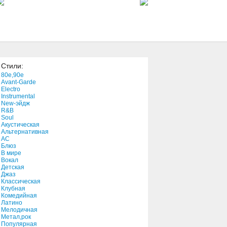
4:13
Ellipses
2:50
Стили:
Pink- You Make Me Sick
80e,90e
4:32
Avant-Garde
Electro
Instrumental
New-эйдж
pato and roger ago talk
R&B
3:21
Soul
Акустическая
Альтернативная
АС
Блюз
В мире
Вокал
Детская
Джаз
Классическая
Клубная
Комедийная
Латино
Мелодичная
Метал,рок
Популярная