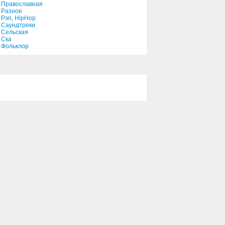
Православная
Разное
Рэп, HipHop
Саундтреки
Сельская
Ска
Фольклор