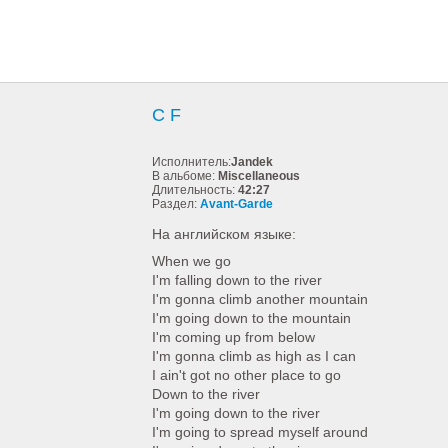
C F
Исполнитель:
Jandek
В альбоме:
Miscellaneous
Длительность:
42:27
Раздел:
Avant-Garde
На английском языке:
When we go
I'm falling down to the river
I'm gonna climb another mountain
I'm going down to the mountain
I'm coming up from below
I'm gonna climb as high as I can
I ain't got no other place to go
Down to the river
I'm going down to the river
I'm going to spread myself around