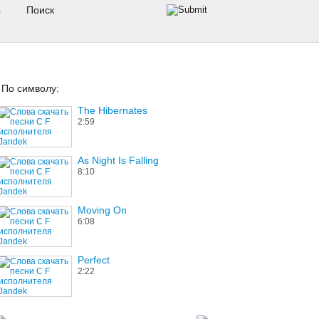
s
По символу:
The Hibernates
2:59
As Night Is Falling
8:10
Moving On
6:08
Perfect
2:22
If This Song Was A Cigarette