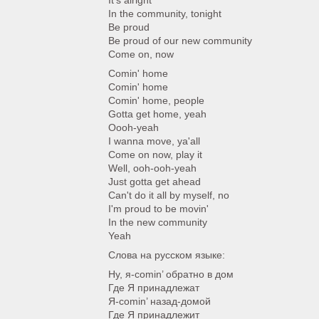
It's alright
In the community, tonight
Be proud
Be proud of our new community
Come on, now
Comin' home
Comin' home
Comin' home, people
Gotta get home, yeah
Oooh-yeah
I wanna move, ya'all
Come on now, play it
Well, ooh-ooh-yeah
Just gotta get ahead
Can't do it all by myself, no
I'm proud to be movin'
In the new community
Yeah
Слова на русском языке:
Ну, я-comin’ обратно в дом
Где Я принадлежат
Я-comin’ назад-домой
Где Я принадлежит