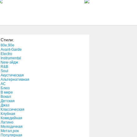
3:11
I Am Ready
0:11
Стили:
Baby Baby Baby
80e,90e
3:47
Avant-Garde
Electro
Instrumental
New-эйдж
Uphill
R&B
4:34
Soul
Акустическая
Альтернативная
АС
Блюз
В мире
Вокал
Детская
Джаз
Классическая
Клубная
Комедийная
Латино
Мелодичная
Метал,рок
Популярная