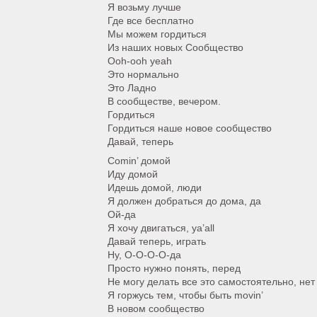
Я возьму лучше
Где все бесплатно
Мы можем гордиться
Из наших новых Сообщество
Ooh-ooh yeah
Это нормально
Это Ладно
В сообществе, вечером.
Гордиться
Гордиться наше новое сообщество
Давай, теперь
Comin’ домой
Иду домой
Идешь домой, люди
Я должен добраться до дома, да
Ой-да
Я хочу двигаться, ya’all
Давай теперь, играть
Ну, О-О-О-О-да
Просто нужно понять, перед
Не могу делать все это самостоятельно, нет
Я горжусь тем, чтобы быть movin’
В новом сообщество