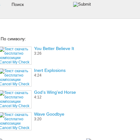
s
По символу:
You Better Believe It
3:26
Inert Explosions
4:24
God's Wing'ed Horse
4:12
Wave Goodbye
3:20
But You Know I Love You