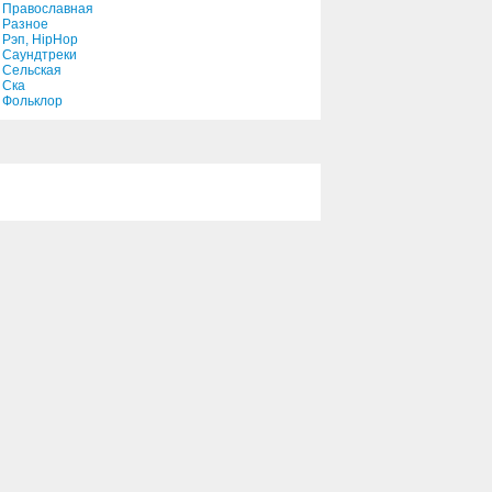
Православная
Разное
Рэп, HipHop
Саундтреки
Сельская
Ска
Фольклор