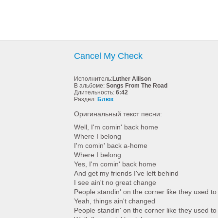
Cancel My Check
Исполнитель:
Luther Allison
В альбоме:
Songs From The Road
Длительность:
6:42
Раздел:
Блюз
Оригинальный текст песни:
Well, I'm comin' back home
Where I belong
I'm comin' back a-home
Where I belong
Yes, I'm comin' back home
And get my friends I've left behind
I see ain't no great change
People standin' on the corner like they used to
Yeah, things ain't changed
People standin' on the corner like they used to