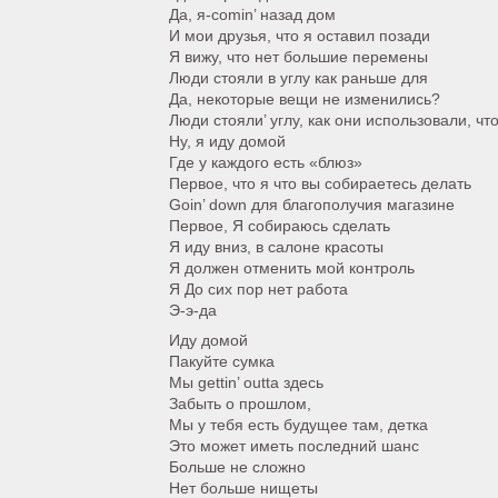
Да, я-comin’ назад дом
И мои друзья, что я оставил позади
Я вижу, что нет большие перемены
Люди стояли в углу как раньше для
Да, некоторые вещи не изменились?
Люди стояли’ углу, как они использовали, чт
Ну, я иду домой
Где у каждого есть «блюз»
Первое, что я что вы собираетесь делать
Goin’ down для благополучия магазине
Первое, Я собираюсь сделать
Я иду вниз, в салоне красоты
Я должен отменить мой контроль
Я До сих пор нет работа
Э-э-да
Иду домой
Пакуйте сумка
Мы gettin’ outta здесь
Забыть о прошлом,
Мы у тебя есть будущее там, детка
Это может иметь последний шанс
Больше не сложно
Нет больше нищеты