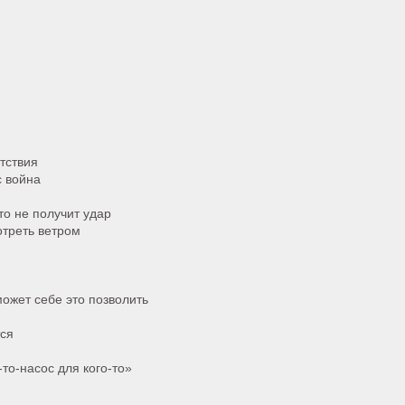
тствия
с война
то не получит удар
отреть ветром
может себе это позволить
тся
-то-насос для кого-то»