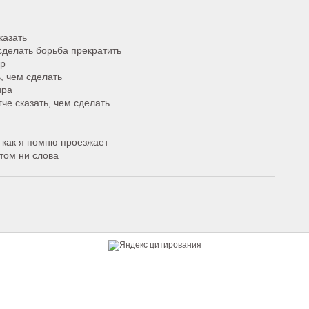
казать
делать борьба прекратить
ир
ь, чем сделать
ира
гче сказать, чем сделать
я как я помню проезжает
том ни слова