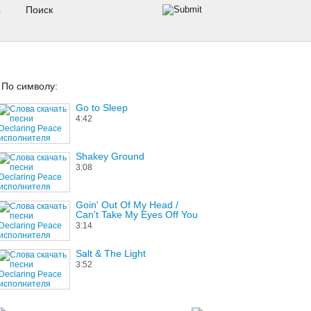
s
По символу:
Go to Sleep
4:42
Shakey Ground
3:08
Goin' Out Of My Head /
Can't Take My Eyes Off You
3:14
Salt & The Light
3:52
Nada Particular