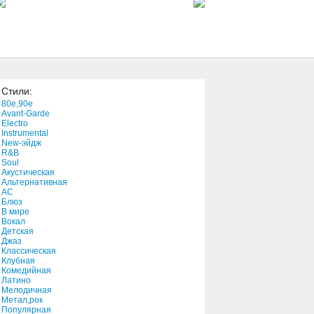
6:04
¿Quien Te Va A Amar?
4:19
Стили:
This Is How the Story Goes
80e,90e
11:05
Avant-Garde
Electro
Instrumental
New-эйдж
Been A Long Day (Reprise)
R&B
3:16
Soul
Акустическая
Альтернативная
АС
Блюз
В мире
Вокал
Детская
Джаз
Классическая
Клубная
Комедийная
Латино
Мелодичная
Метал,рок
Популярная