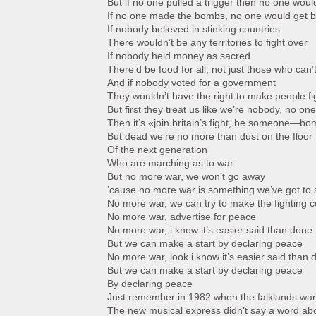
But if no one pulled a trigger then no one woul
If no one made the bombs, no one would get 
If nobody believed in stinking countries
There wouldn’t be any territories to fight over
If nobody held money as sacred
There’d be food for all, not just those who can’t 
And if nobody voted for a government
They wouldn’t have the right to make people fi
But first they treat us like we’re nobody, no one
Then it’s «join britain’s fight, be someone—
But dead we’re no more than dust on the floor
Of the next generation
Who are marching as to war
But no more war, we won’t go away
’cause no more war is something we’ve got to 
No more war, we can try to make the fighting 
No more war, advertise for peace
No more war, i know it’s easier said than done
But we can make a start by declaring peace
No more war, look i know it’s easier said than 
But we can make a start by declaring peace
By declaring peace
Just remember in 1982 when the falklands wa
The new musical express didn’t say a word abo