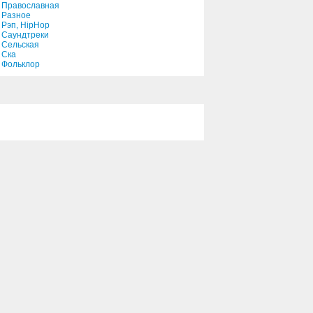
Православная
Разное
Рэп, HipHop
Саундтреки
Сельская
Ска
Фольклор