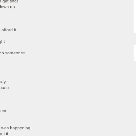
d get shot
blown up
afford it
ght
bomb someone»
|
say
cease
done
r was happening
ut it