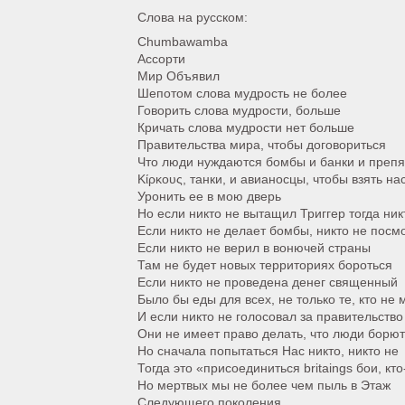
Слова на русском:
Chumbawamba
Ассорти
Мир Объявил
Шепотом слова мудрость не более
Говорить слова мудрости, больше
Кричать слова мудрости нет больше
Правительства мира, чтобы договориться
Что люди нуждаются бомбы и банки и препя
Κίρκους, танки, и авианосцы, чтобы взять на
Уронить ее в мою дверь
Но если никто не вытащил Триггер тогда ник
Если никто не делает бомбы, никто не посм
Если никто не верил в вонючей страны
Там не будет новых территориях бороться
Если никто не проведена денег священный
Было бы еды для всех, не только те, кто не 
И если никто не голосовал за правительство
Они не имеет право делать, что люди борю
Но сначала попытаться Нас никто, никто не
Тогда это «присоединиться britaings бои, кто
Но мертвых мы не более чем пыль в Этаж
Следующего поколения