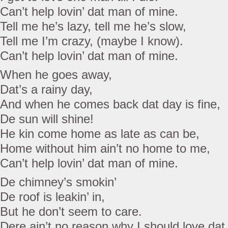
Can’t help lovin’ dat man of mine.
Tell me he’s lazy, tell me he’s slow,
Tell me I’m crazy, (maybe I know).
Can’t help lovin’ dat man of mine.
When he goes away,
Dat’s a rainy day,
And when he comes back dat day is fine,
De sun will shine!
He kin come home as late as can be,
Home without him ain’t no home to me,
Can’t help lovin’ dat man of mine.
De chimney’s smokin’
De roof is leakin’ in,
But he don’t seem to care.
Dere ain’t no reason why I should love da