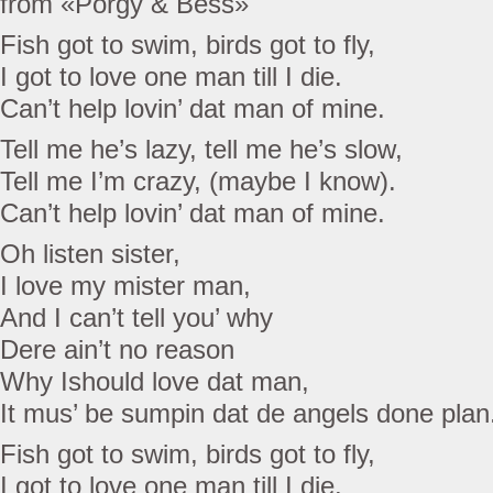
from «Porgy & Bess»
Fish got to swim, birds got to fly,
I got to love one man till I die.
Can’t help lovin’ dat man of mine.
Tell me he’s lazy, tell me he’s slow,
Tell me I’m crazy, (maybe I know).
Can’t help lovin’ dat man of mine.
Oh listen sister,
I love my mister man,
And I can’t tell you’ why
Dere ain’t no reason
Why Ishould love dat man,
It mus’ be sumpin dat de angels done plan
Fish got to swim, birds got to fly,
I got to love one man till I die.