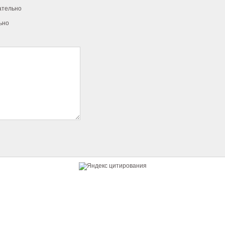
ательно
ьно