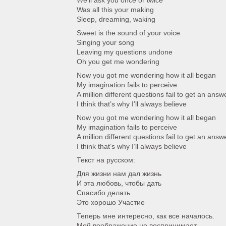
We’ll ask you once or twice
Was all this your making
Sleep, dreaming, waking
Sweet is the sound of your voice
Singing your song
Leaving my questions undone
Oh you get me wondering
Now you got me wondering how it all began
My imagination fails to perceive
A million different questions fail to get an answ
I think that’s why I’ll always believe
Now you got me wondering how it all began
My imagination fails to perceive
A million different questions fail to get an answ
I think that’s why I’ll always believe
Текст на русском:
Для жизни нам дал жизнь
И эта любовь, чтобы дать
Спасибо делать
Это хорошо Участие
Теперь мне интересно, как все началось.
Мой воображение не воспринимает