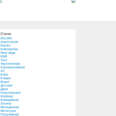
4:11
Weasel and the White Boys
Cool
6:10
Стили:
Emerald Island
80e,90e
5:26
Avant-Garde
Electro
Instrumental
New-эйдж
Cancel My Check
R&B
6:42
Soul
Акустическая
Альтернативная
АС
Breathe
Блюз
В мире
8:44
Вокал
Детская
Джаз
Dead Film Star
Классическая
Клубная
3:20
Комедийная
Латино
Мелодичная
Baby You Get To Me
Метал,рок
Популярная
4:00