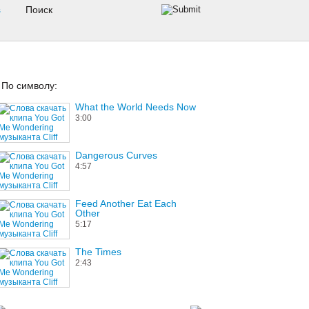
s
По символу:
What the World Needs Now
3:00
Dangerous Curves
4:57
Feed Another Eat Each
Other
5:17
The Times
2:43
Masquerade