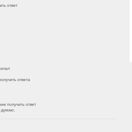
ить ответ
начал
получить ответа
ии получить ответ
я думаю,