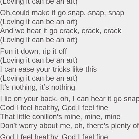
(Loving it can be an art)
Oh,could make it go snap, snap, snap
(Loving it can be an art)
And we hear it go crack, crack, crack
(Loving it can be an art)
Fun it down, rip it off
(Loving it can be an art)
I can ease your tricks like this
(Loving it can be an art)
It’s nothing, it’s nothing
I lie on your back, oh, I can hear it go sna
God I feel healthy, God I feel fine
That little conillon’s mine, mine, mine
Don’t worry about me, oh, there’s plenty of
God I feel healthy, God I feel fine