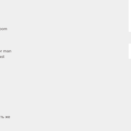
 doom
for man
ast
ть же