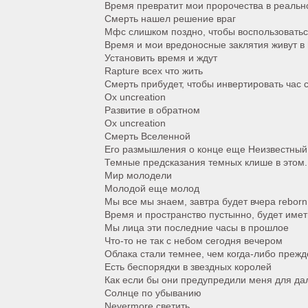
Время превратит мои пророчества в реально
Смерть нашел решение враг
Мфс слишком поздно, чтобы воспользоватьс
Время и мои вредоносные заклятия живут в
Установить время и ждут
Rapture всех что жить
Смерть прибудет, чтобы инвертировать час 
Ох uncreation
Развитие в обратном
Ох uncreation
Смерть Вселенной
Его размышления о конце еще Неизвестный
Темные предсказания темных клише в этом.
Мир молодели
Молодой еще молод
Мы все мы знаем, завтра будет вчера reborn
Время и пространство пустынно, будет имет
Мы лица эти последние часы в прошлое
Что-то не так с небом сегодня вечером
Облака стали темнее, чем когда-либо прежд
Есть беспорядки в звездных королей
Как если бы они предупредили меня для да
Солнце по убыванию
Nevermore светить