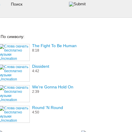
s
По символу:
The Fight To Be Human
8:18
Dissident
4:42
We're Gonna Hold On
2:39
Round 'N Round
4:50
I've Got Five Dollars & It's