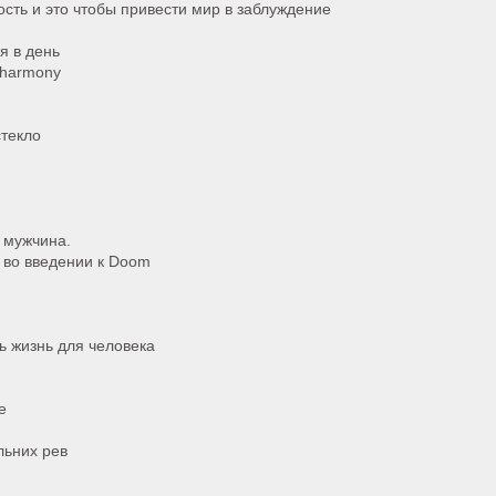
сть и это чтобы привести мир в заблуждение
я в день
 harmony
стекло
 мужчина.
 во введении к Doom
ь жизнь для человека
е
льних рев