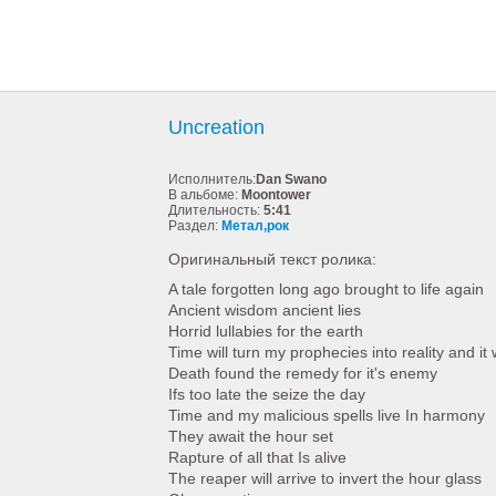
Uncreation
Исполнитель:
Dan Swano
В альбоме:
Moontower
Длительность:
5:41
Раздел:
Метал,рок
Оригинальный текст ролика:
A tale forgotten long ago brought to life again
Ancient wisdom ancient lies
Horrid lullabies for the earth
Time will turn my prophecies into reality and it 
Death found the remedy for it's enemy
Ifs too late the seize the day
Time and my malicious spells live In harmony
They await the hour set
Rapture of all that Is alive
The reaper will arrive to invert the hour glass