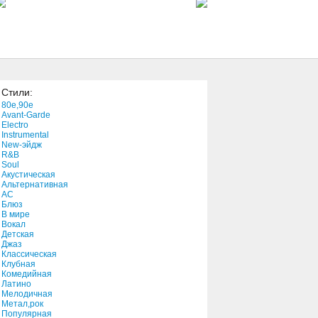
Saturday Night (1956)
2:07
Love Is Like a New Born
Child
2:53
Стили:
I Hate Men
80e,90e
2:39
Avant-Garde
Electro
Instrumental
New-эйдж
I'm Ready (Live)
R&B
3:34
Soul
Акустическая
Альтернативная
АС
Блюз
В мире
Вокал
Детская
Джаз
Классическая
Клубная
Комедийная
Латино
Мелодичная
Метал,рок
Популярная