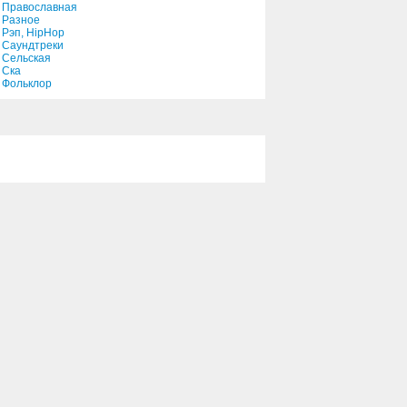
Православная
Разное
Рэп, HipHop
Саундтреки
Сельская
Ска
Фольклор