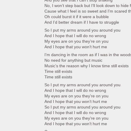
And you see that I can’t stop shaking
No, I won’t step back but I’ll look down to hide
Cause what I feel is so sweet and I’m scared 
Oh could burst it if it were a bubble
And I’d better dream if I have to struggle
So I put my arms around you around you
And I hope that I will do no wrong
My eyes are on you they’re on you
And I hope that you won’t hurt me
I’m dancing in the room as if I was in the wood
No need for anything but music
Music’s the reason why I know time still exists
Time still exists
Time still exists
So I put my arms around you around you
And I hope that I will do no wrong
My eyes are on you they’re on you
And I hope that you won’t hurt me
So I put my arms around you around you
And I hope that I will do no wrong
My eyes are on you they’re on you
And I hope that you won’t hurt me