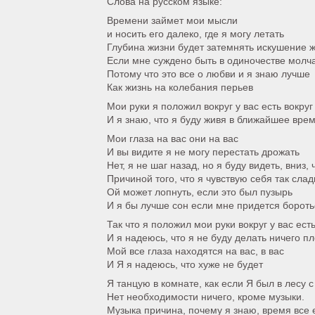
Слова на русском языке:
Времени займет мои мысли
и носить его далеко, где я могу летать
Глубина жизни будет затемнять искушение ж
Если мне суждено быть в одиночестве молч
Потому что это все о любви и я знаю лучше
Как жизнь на колебания перьев
Мои руки я положил вокруг у вас есть вокруг
И я знаю, что я буду живя в ближайшее вре
Мои глаза на вас они на вас
И вы видите я не могу перестать дрожать
Нет, я не шаг назад, но я буду видеть, вниз,
Причиной того, что я чувствую себя так сла
Ой может лопнуть, если это был пузырь
И я бы лучше сон если мне придется бороть
Так что я положил мои руки вокруг у вас есть
И я надеюсь, что я не буду делать ничего п
Мой все глаза находятся на вас, в вас
И Я я надеюсь, что хуже не будет
Я танцую в комнате, как если Я был в лесу с
Нет необходимости ничего, кроме музыки.
Музыка причина, почему я знаю, время все