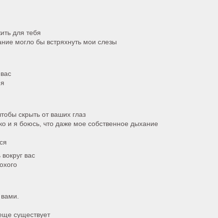
ить для тебя
ание могло бы встряхнуть мои слезы
 вас
мя
 чтобы скрыть от ваших глаз
дко и я боюсь, что даже мое собственное дыхание
ся
 вокруг вас
лохого
 вами.
 еще существует