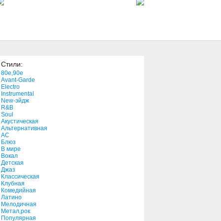
2:31
Forever Night Shade Mary
3:05
Стили:
No More
80e,90e
6:07
Avant-Garde
Electro
Instrumental
New-эйдж
You Come Through
R&B
4:49
Soul
Акустическая
Альтернативная
АС
Блюз
В мире
Вокал
Детская
Джаз
Классическая
Клубная
Комедийная
Латино
Мелодичная
Метал,рок
Популярная