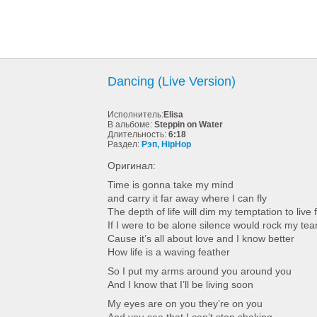
Dancing (Live Version)
Исполнитель:
Elisa
В альбоме:
Steppin on Water
Длительность:
6:18
Раздел:
Рэп, HipHop
Оригинал:
Time is gonna take my mind
and carry it far away where I can fly
The depth of life will dim my temptation to live 
If I were to be alone silence would rock my tea
Cause it’s all about love and I know better
How life is a waving feather
So I put my arms around you around you
And I know that I’ll be living soon
My eyes are on you they’re on you