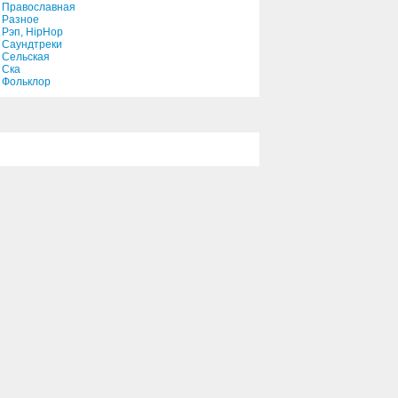
Православная
Разное
Рэп, HipHop
Саундтреки
Сельская
Ска
Фольклор