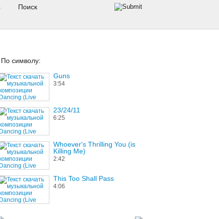
s
По символу:
Guns
3:54
23/24/11
6:25
Whoever's Thrilling You (is
Killing Me)
2:42
This Too Shall Pass
4:06
Growing Up On A Couch