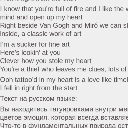
I know that you’re full of fire and I like t
mind and open up my heart
Right beside Van Gogh and Miró we can sh
inside, a classic work of art
I’m a sucker for fine art
Here’s lookin’ at you
Clever how you stole my heart
You’re a thief who leaves me clues, lots of
Ooh tattoo’d in my heart is a love like time
I fell in right from the start
Текст на русском языке:
Вы находитесь татуировками внутри ме
цветов эмоция, которая всегда вставля
Что-то в фундаментальных природа ост