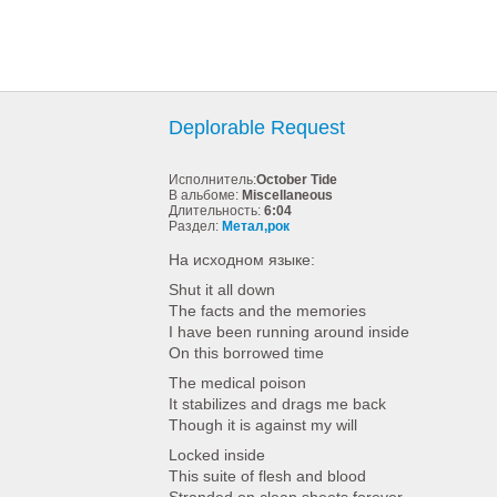
Deplorable Request
Исполнитель:
October Tide
В альбоме:
Miscellaneous
Длительность:
6:04
Раздел:
Метал,рок
На исходном языке:
Shut it all down
The facts and the memories
I have been running around inside
On this borrowed time
The medical poison
It stabilizes and drags me back
Though it is against my will
Locked inside
This suite of flesh and blood