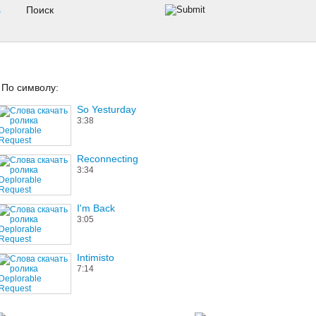
s
По символу:
So Yesturday
3:38
Reconnecting
3:34
I'm Back
3:05
Intimisto
7:14
Viernes Negro