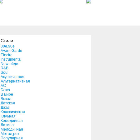
3:59
10,000 Motherfuckers
(That'll Do)
7:08
Стили:
Here Comes The
80e,90e
Neighborhood
Avant-Garde
3:14
Electro
Instrumental
New-эйдж
The Great Unknown
R&B
2:04
Soul
Акустическая
Альтернативная
АС
Блюз
В мире
Вокал
Детская
Джаз
Классическая
Клубная
Комедийная
Латино
Мелодичная
Метал,рок
Популярная