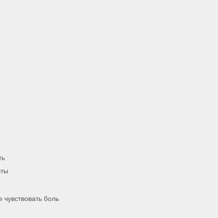
ть
чты
е чувствовать боль