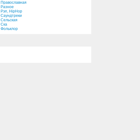
Православная
Разное
Рэп, HipHop
Саундтреки
Сельская
Ска
Фольклор