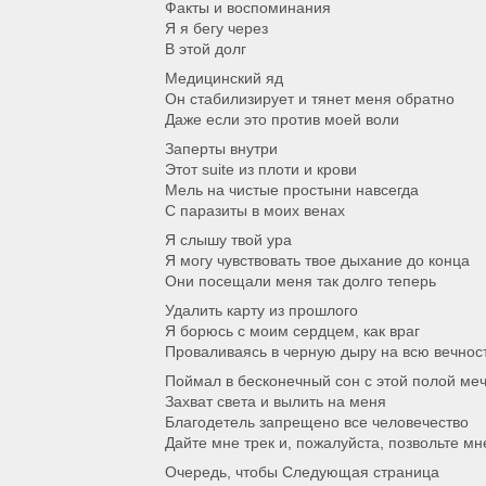
Факты и воспоминания
Я я бегу через
В этой долг
Медицинский яд
Он стабилизирует и тянет меня обратно
Даже если это против моей воли
Заперты внутри
Этот suite из плоти и крови
Мель на чистые простыни навсегда
С паразиты в моих венах
Я слышу твой ура
Я могу чувствовать твое дыхание до конца
Они посещали меня так долго теперь
Удалить карту из прошлого
Я борюсь с моим сердцем, как враг
Проваливаясь в черную дыру на всю вечнос
Поймал в бесконечный сон с этой полой ме
Захват света и вылить на меня
Благодетель запрещено все человечество
Дайте мне трек и, пожалуйста, позвольте мн
Очередь, чтобы Следующая страница