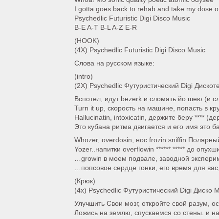
I gotta goes back to rehab and take my dose 
Psychedlic Futuristic Digi Disco Music
B-E A-T B-L A-Z E-R
(HOOK)
(4X) Psychedlic Futuristic Digi Disco Music
Слова на русском языке:
(intro)
(2X) Psychedlic Футуристический Digi Диско
Вспотел, идут bezerk и сломать йо шею (и с
Turn it up, скорость на машине, попасть в к
Hallucinatin, intoxicatin, держите беру **** (де
Это кубана ритма двигается и его имя это ба
Whozer, overdosin, нос frozin sniffin Полярны
Yozer..напитки overflowin ****** ***** до опухш
…growin в моем подвале, заводной экспери
…попсовое сердце гонки, его время для вас,
(Крюк)
(4х) Psychedlic Футуристический Digi Диско 
Улучшить Свои мозг, откройте свой разум, о
Ложись на землю, спускаемся со стены. и н