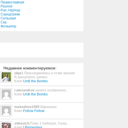
Православная
Разное
Рэп, HipHop
Nothing Special
Саундтреки
Сельская
3:28
Ска
Фольклор
Perfect Man
3:30
Mouth
5:45
Недавнее комментируемое:
olga1
:Присоединяюсь к точке зрения
Zion
R.alexandrov, ничего
Клип:
Until the Bombs
3:47
r.alexandrov
:ничего особенного..
Клип:
Until the Bombs
The Future
4:54
makadova1989
:Идеально.
Клип:
Follow Follow
Strings Of Love
sitkevich
:Плюс 1 hellracer, тоска...
4:59
Клип:
I Remember