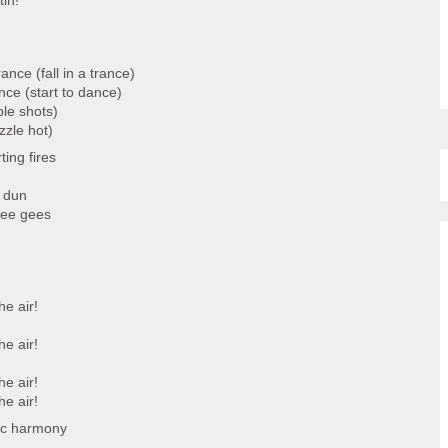
tin!
ance (fall in a trance)
ance (start to dance)
iple shots)
zzle hot)
ting fires
y dun
 bee gees
e air!
e air!
e air!
e air!
tic harmony