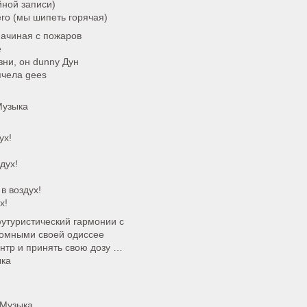
йной записи)
его (мы шипеть горячая)
 начиная с пожаров
е
зни, он dunny Дун
 пчела gees
Музыка
ух!
дух!
в воздух!
х!
футуристический гармонии с
атомными своей одиссее
нтр и принять свою дозу …
ыка
 Музыка