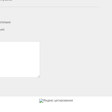
ательно
ьно