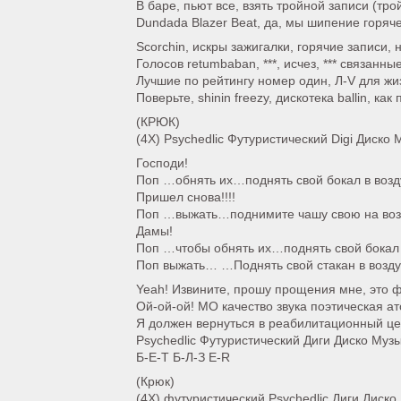
В баре, пьют все, взять тройной записи (тро
Dundada Blazer Beat, да, мы шипение горяч
Scorchin, искры зажигалки, горячие записи,
Голосов retumbaban, ***, исчез, *** связанны
Лучшие по рейтингу номер один, Л-V для жи
Поверьте, shinin freezy, дискотека ballin, как
(КРЮК)
(4X) Psychedlic Футуристический Digi Диско 
Господи!
Поп …обнять их…поднять свой бокал в возд
Пришел снова!!!!
Поп …выжать…поднимите чашу свою на воз
Дамы!
Поп …чтобы обнять их…поднять свой бокал 
Поп выжать… …Поднять свой стакан в возду
Yeah! Извините, прошу прощения мне, это 
Ой-ой-ой! МО качество звука поэтическая 
Я должен вернуться в реабилитационный це
Psychedlic Футуристический Диги Диско Муз
Б-Е-Т Б-Л-З E-R
(Крюк)
(4X) футуристический Psychedlic Диги Диско