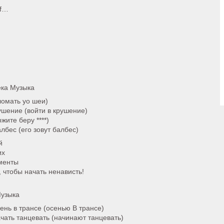
of…
тека Музыка
ломать yo шеи)
рушение (войти в крушение)
ржите беру ****)
лбес (его зовут балбес)
й
их
менты
 чтобы начать ненависть!
Музыка
сень в трансе (осенью В трансе)
ачать танцевать (начинают танцевать)