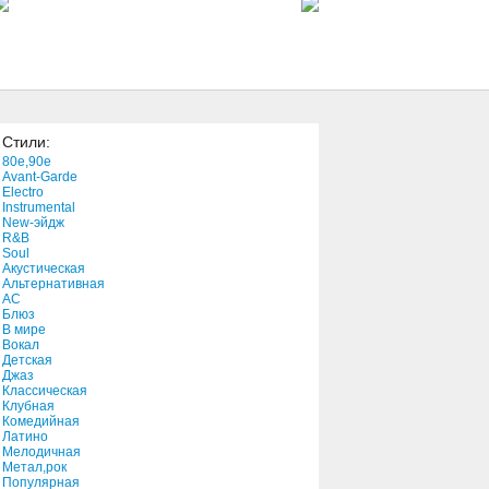
This Year
2:48
Danger List
4:30
Стили:
We Were Happy
80e,90e
3:49
Avant-Garde
Electro
Instrumental
New-эйдж
Right Or Wrong
R&B
4:19
Soul
Акустическая
Альтернативная
АС
Beautiful Story
Блюз
В мире
2:56
Вокал
Детская
Джаз
Last Night I Dreamt
Классическая
Клубная
3:33
Комедийная
Латино
Мелодичная
Trading My Sorrows
Метал,рок
Популярная
3:49