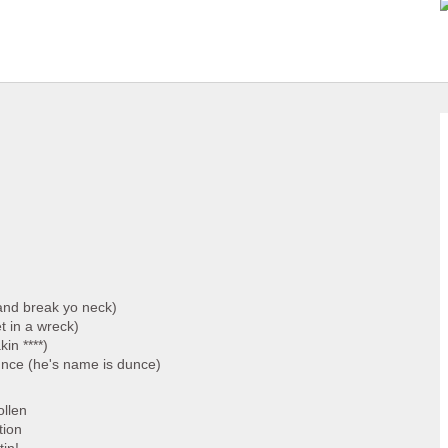
and break yo neck)
et in a wreck)
kin ****)
unce (he's name is dunce)
ollen
tion