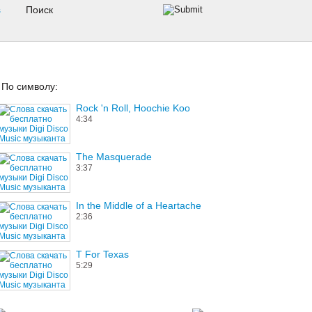
s
По символу:
Rock 'n Roll, Hoochie Koo
4:34
The Masquerade
3:37
In the Middle of a Heartache
2:36
T For Texas
5:29
Spring Will Be A Little Late