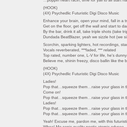
…poppin heart racin, time for yall to all start ha
(HOOK)
(4X) Psychedlic Futuristic Digi Disco Music
Enhance your brain, open your mind, fall in a tr
Get on the floor, get off the wall and start to d
By the bar, drink it all, take triple shots (take tr
Dundada BeatBlazer, yeah we sizzle hot (we si
Scorchin, sparking lighters, hot recordings, star
Vocals reverberated, ***faded, *** related
Top rated, number one, L-V for life, he's dunn
Believe me, shinin freezy, disco ballin like the
(HOOK)
(4X) Psychedlic Futuristic Digi Disco Music
Ladies!
Pop that…squeeze them…raise your glass in th
Come on!
Pop that…squeeze them…raise your glass in th
Ladies!
Pop that…squeeze them…raise your glass in th
Pop that…squeeze them…raise your glass in th
Yeah! Excuse me, pardon me, with this futuris
Whoa! Mo sonic quality poetic atomic odysee