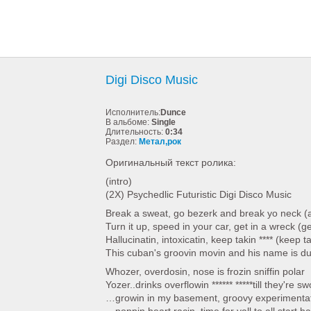
Digi Disco Music
Исполнитель:
Dunce
В альбоме:
Single
Длительность:
0:34
Раздел:
Метал,рок
Оригинальный текст ролика:
(intro)
(2X) Psychedlic Futuristic Digi Disco Music
Break a sweat, go bezerk and break yo neck (
Turn it up, speed in your car, get in a wreck (g
Hallucinatin, intoxicatin, keep takin **** (keep ta
This cuban's groovin movin and his name is d
Whozer, overdosin, nose is frozin sniffin polar
Yozer..drinks overflowin ****** *****till they're sw
…growin in my basement, groovy experimenta