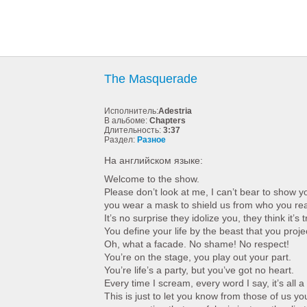
The Masquerade
Исполнитель:
Adestria
В альбоме:
Chapters
Длительность:
3:37
Раздел:
Разное
На английском языке:
Welcome to the show.
Please don’t look at me, I can’t bear to show 
you wear a mask to shield us from who you real
It’s no surprise they idolize you, they think it’s 
You define your life by the beast that you proje
Oh, what a facade. No shame! No respect!
You’re on the stage, you play out your part.
You’re life’s a party, but you’ve got no heart.
Every time I scream, every word I say, it’s all a
This is just to let you know from those of us yo