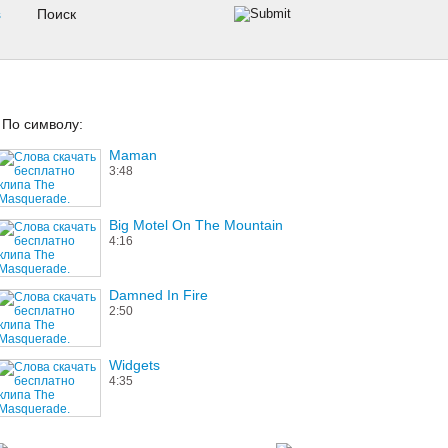
s
По символу:
Maman
3:48
Big Motel On The Mountain
4:16
Damned In Fire
2:50
Widgets
4:35
Doomsayer