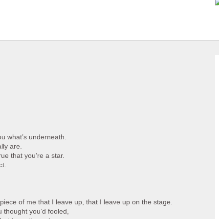
you what’s underneath.
ly are.
true that you’re a star.
ct.
 piece of me that I leave up, that I leave up on the stage.
u thought you’d fooled,