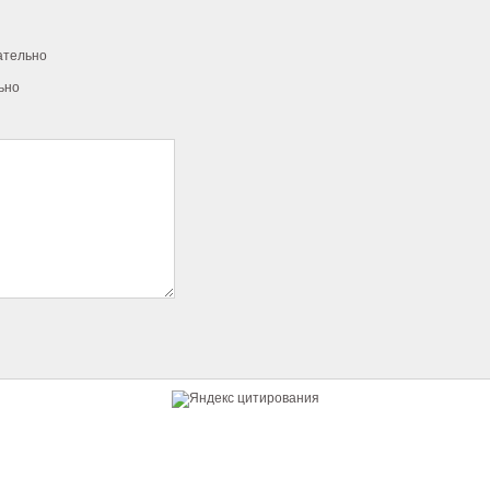
ательно
ьно