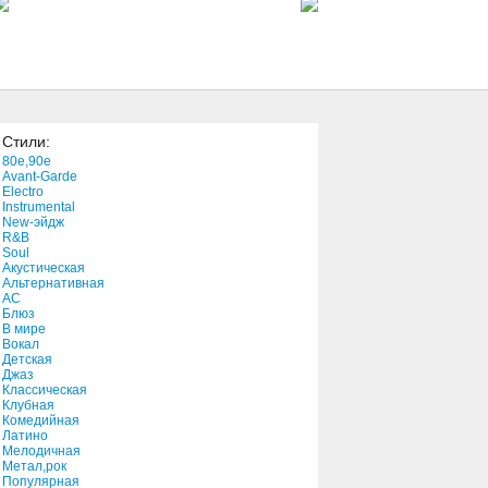
4:25
In Silence Enshrined
6:31
Стили:
Sometimes
80e,90e
4:45
Avant-Garde
Electro
Instrumental
New-эйдж
Act naturally
R&B
2:55
Soul
Акустическая
Альтернативная
АС
Reencarnacion
Блюз
В мире
4:41
Вокал
Детская
Джаз
Tremors
Классическая
Клубная
2:42
Комедийная
Латино
Мелодичная
Jeepers Creepers
Метал,рок
Популярная
2:45