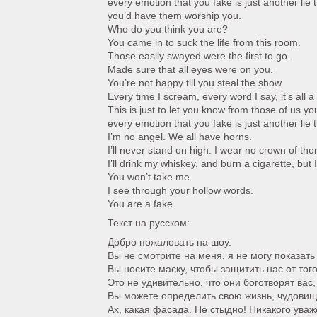
every emotion that you fake is just another lie 
you’d have them worship you.
Who do you think you are?
You came in to suck the life from this room.
Those easily swayed were the first to go.
Made sure that all eyes were on you.
You’re not happy till you steal the show.
Every time I scream, every word I say, it’s all a
This is just to let you know from those of us yo
every emotion that you fake is just another lie 
I’m no angel. We all have horns.
I’ll never stand on high. I wear no crown of tho
I’ll drink my whiskey, and burn a cigarette, but 
You won’t take me.
I see through your hollow words.
You are a fake.
Текст на русском:
Добро пожаловать на шоу.
Вы не смотрите на меня, я не могу показать 
Вы носите маску, чтобы защитить нас от того
Это не удивительно, что они боготворят вас, 
Вы можете определить свою жизнь, чудовище
Ах, какая фасада. Не стыдно! Никакого уваж