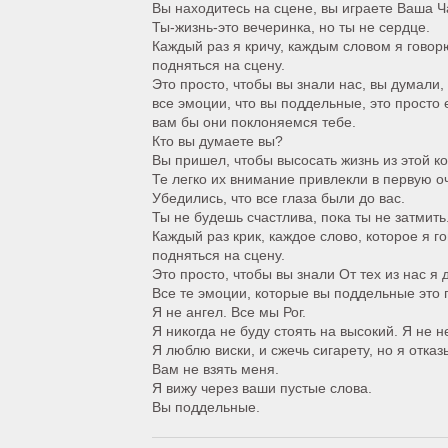
Вы находитесь на сцене, вы играете Ваша Ч
Ты-жизнь-это вечеринка, но ты не сердце.
Каждый раз я кричу, каждым словом я говорю
подняться на сцену.
Это просто, чтобы вы знали нас, вы думали,
все эмоции, что вы поддельные, это просто 
вам бы они поклоняемся тебе.
Кто вы думаете вы?
Вы пришел, чтобы высосать жизнь из этой к
Те легко их внимание привлекли в первую о
Убедились, что все глаза были до вас.
Ты не будешь счастлива, пока ты не затмить
Каждый раз крик, каждое слово, которое я го
подняться на сцену.
Это просто, чтобы вы знали От тех из нас я 
Все те эмоции, которые вы поддельные это п
Я не ангел. Все мы Рог.
Я никогда не буду стоять на высокий. Я не н
Я люблю виски, и сжечь сигарету, но я отказ
Вам не взять меня.
Я вижу через ваши пустые слова.
Вы поддельные.