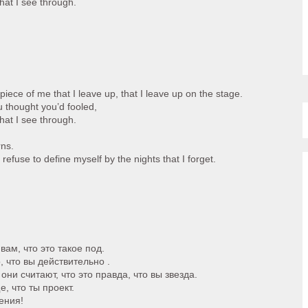
that I see through.
 piece of me that I leave up, that I leave up on the stage.
u thought you’d fooled,
that I see through.
rns.
I refuse to define myself by the nights that I forget.
вам, что это такое под.
, что вы действительно .
они считают, что это правда, что вы звезда.
, что ты проект.
ения!