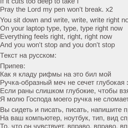
If it cuts too deep to take I
Pray the Lord my pen won't break. x2
You sit down and write, write, write right n
On your laptop type, type, type right now
Everything feels right, right, right now
And you won't stop and you don't stop
Текст на русском:
Припев:
Как я кладу рифмы на это бил мой
Ручка-образный меч не сечет глубокая 
Если раны слишком глубокие, чтобы вз
Я молю Господа моего ручка не сломает
Вы сидеть и писать, писать, напишите 
На ваш компьютер, ноутбук, тип, вид с
То, что он чувствует, вправо, вправо, 