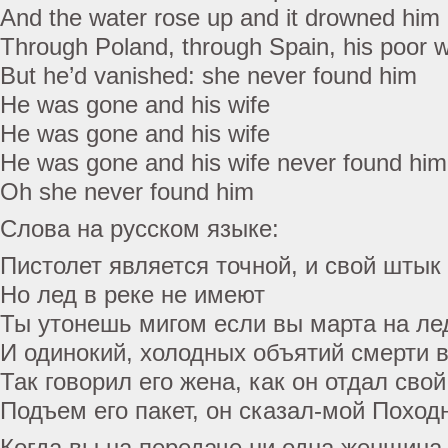
And the water rose up and it drowned him
Through Poland, through Spain, his poor w
But he’d vanished: she never found him
He was gone and his wife
He was gone and his wife
He was gone and his wife never found him
Oh she never found him
Слова на русском языке:
Пистолет является точной, и свой штык
Но лед в реке не имеют
Ты утонешь мигом если вы марта на ле
И одинокий, холодных объятий смерти 
Так говорил его жена, как он отдал сво
Подъем его пакет, он сказал-мой Поход
Когда вы на передаче ни одна женщина 